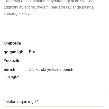
toki kerak emas, nimadir maydalamoqchi bo‘lsangiz, 
tutqichni aylantirib, ovqatni barqaror ravishda pastga 
sursangiz kifoya.
Omborda
qolganligi:
Bor
Yetkazib
berish
1-3 kunda yetkazib berish
Ismingiz
*
Telefon raqamingiz
*