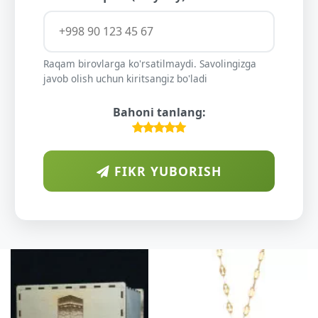
Raqam birovlarga ko'rsatilmaydi. Savolingizga
javob olish uchun kiritsangiz bo'ladi
Bahoni tanlang:
FIKR YUBORISH
A
DIY
O'S
KU
DARAX
SHIF