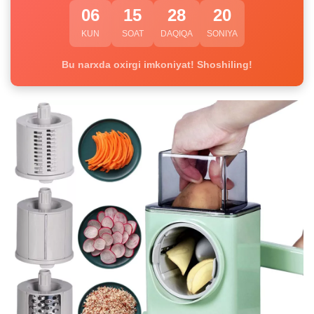
06
15
28
19
KUN
SOAT
DAQIQA
SONIYA
Bu narxda oxirgi imkoniyat! Shoshiling!