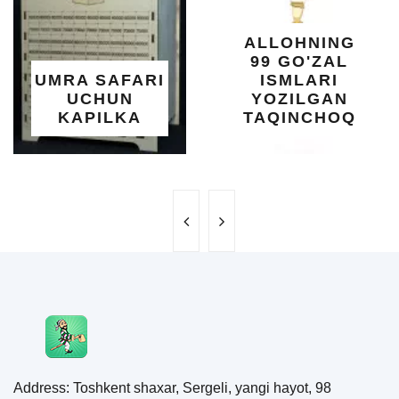
YELIM
XOTI
ALLOHNING
UM
99 GO'ZAL
SALO
SAFARI
ISMLARI
UC
HUN
YOZILGAN
BE
ILKA
TAQINCHOQ
NE
Address: Toshkent shaxar, Sergeli, yangi hayot, 98