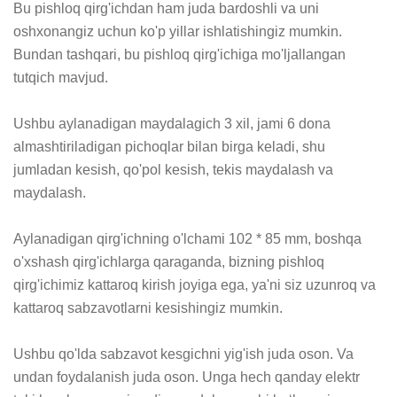
Bu pishloq qirg'ichdan ham juda bardoshli va uni 
oshxonangiz uchun ko'p yillar ishlatishingiz mumkin. 
Bundan tashqari, bu pishloq qirg'ichiga mo'ljallangan 
tutqich mavjud.

Ushbu aylanadigan maydalagich 3 xil, jami 6 dona 
almashtiriladigan pichoqlar bilan birga keladi, shu 
jumladan kesish, qo'pol kesish, tekis maydalash va 
maydalash.

Aylanadigan qirg'ichning o'lchami 102 * 85 mm, boshqa 
o'xshash qirg'ichlarga qaraganda, bizning pishloq 
qirg'ichimiz kattaroq kirish joyiga ega, ya'ni siz uzunroq va 
kattaroq sabzavotlarni kesishingiz mumkin.

Ushbu qo'lda sabzavot kesgichni yig'ish juda oson. Va 
undan foydalanish juda oson. Unga hech qanday elektr 