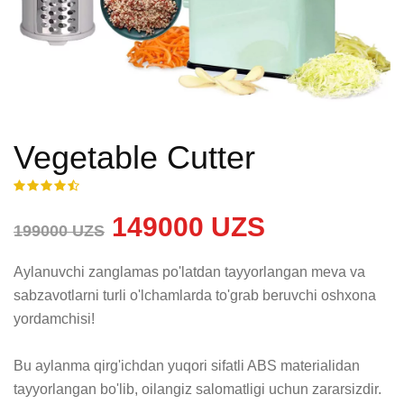
Vegetable Cutter
149000 UZS
199000 UZS
Aylanuvchi zanglamas po'latdan tayyorlangan meva va 
sabzavotlarni turli o'lchamlarda to'grab beruvchi oshxona 
yordamchisi!

Bu aylanma qirg'ichdan yuqori sifatli ABS materialidan 
tayyorlangan bo'lib, oilangiz salomatligi uchun zararsizdir. 