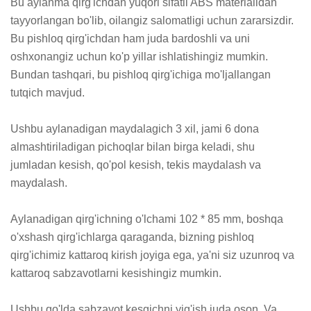
Bu aylanma qirg'ichdan yuqori sifatli ABS materialidan 
tayyorlangan bo'lib, oilangiz salomatligi uchun zararsizdir. 
Bu pishloq qirg'ichdan ham juda bardoshli va uni 
oshxonangiz uchun ko'p yillar ishlatishingiz mumkin. 
Bundan tashqari, bu pishloq qirg'ichiga mo'ljallangan 
tutqich mavjud.

Ushbu aylanadigan maydalagich 3 xil, jami 6 dona 
almashtiriladigan pichoqlar bilan birga keladi, shu 
jumladan kesish, qo'pol kesish, tekis maydalash va 
maydalash.

Aylanadigan qirg'ichning o'lchami 102 * 85 mm, boshqa 
o'xshash qirg'ichlarga qaraganda, bizning pishloq 
qirg'ichimiz kattaroq kirish joyiga ega, ya'ni siz uzunroq va 
kattaroq sabzavotlarni kesishingiz mumkin.

Ushbu qo'lda sabzavot kesgichni yig'ish juda oson. Va 