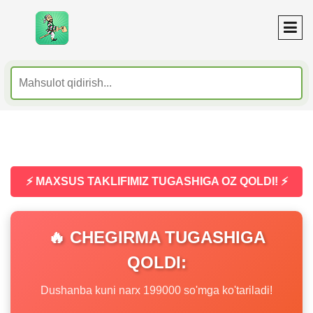
⚡ MAXSUS TAKLIFIMIZ TUGASHIGA OZ QOLDI! ⚡
🔥 CHEGIRMA TUGASHIGA
QOLDI:
Dushanba kuni narx 199000 so'mga ko'tariladi!