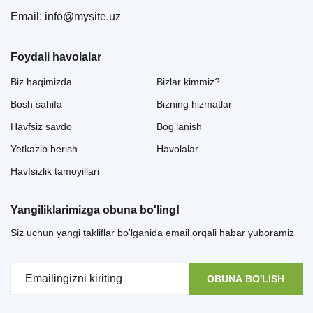
Email: info@mysite.uz
Foydali havolalar
Biz haqimizda
Bizlar kimmiz?
Bosh sahifa
Bizning hizmatlar
Havfsiz savdo
Bog'lanish
Yetkazib berish
Havolalar
Havfsizlik tamoyillari
Yangiliklarimizga obuna bo'ling!
Siz uchun yangi takliflar bo'lganida email orqali habar yuboramiz
OBUNA BO'LISH