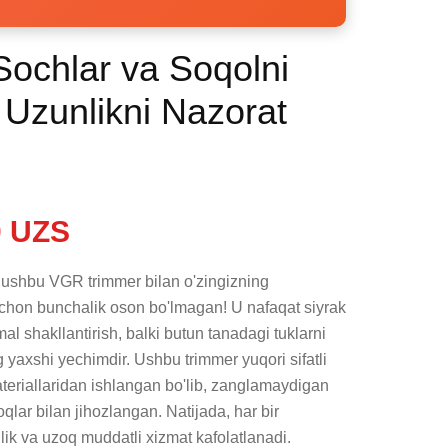
ochlar va Soqolni
 Uzunlikni Nazorat
 UZS
 ushbu VGR trimmer bilan o'zingizning 
achon bunchalik oson bo'lmagan! U nafaqat siyrak 
 shakllantirish, balki butun tanadagi tuklarni 
yaxshi yechimdir. Ushbu trimmer yuqori sifatli 
riallaridan ishlangan bo'lib, zanglamaydigan 
qlar bilan jihozlangan. Natijada, har bir 
k va uzoq muddatli xizmat kafolatlanadi.
