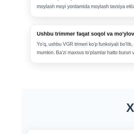
moylash moyi yordamida moylash tavsiya etila
Ushbu trimmer faqat soqol va mo'ylovn
Yo'q, ushbu VGR trimeri ko'p funksiyali bo'lib,
mumkin. Ba'zi maxsus to'plamlar hatto burun v
X