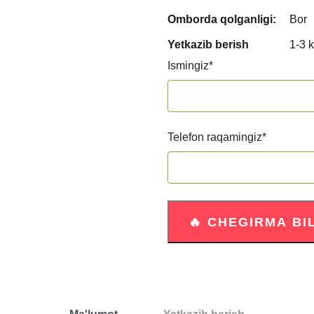
Omborda qolganligi:
Bor
Yetkazib berish
1-3 
Ismingiz
*
Telefon raqamingiz
*