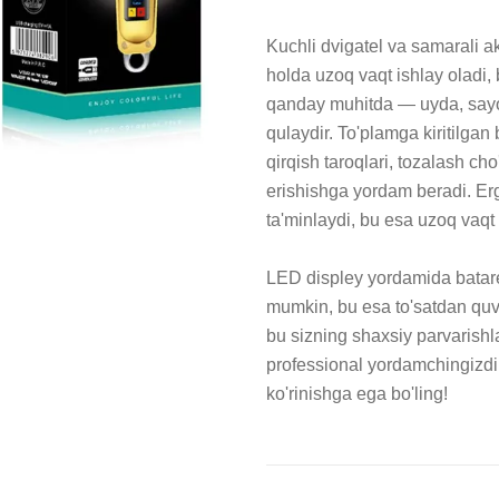
Kuchli dvigatel va samarali ak
holda uzoq vaqt ishlay oladi, b
qanday muhitda — uyda, sayo
qulaydir. To'plamga kiritilgan
qirqish taroqlari, tozalash cho
erishishga yordam beradi. Erg
ta'minlaydi, bu esa uzoq vaqt
LED displey yordamida batare
mumkin, bu esa to'satdan quvv
bu sizning shaxsiy parvarishl
professional yordamchingizdi
ko'rinishga ega bo'ling!