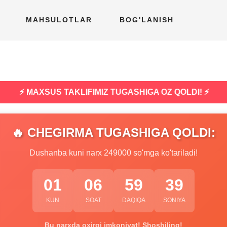
MAHSULOTLAR
BOG'LANISH
⚡ MAXSUS TAKLIFIMIZ TUGASHIGA OZ QOLDI! ⚡
🔥 CHEGIRMA TUGASHIGA QOLDI:
Dushanba kuni narx 249000 so'mga ko'tariladi!
01
06
59
38
KUN
SOAT
DAQIQA
SONIYA
Bu narxda oxirgi imkoniyat! Shoshiling!