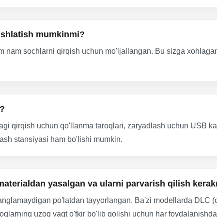
ishlatish mumkinmi?
 nam sochlarni qirqish uchun mo'ljallangan. Bu sizga xohlagan
i?
agi qirqish uchun qo'llanma taroqlari, zaryadlash uchun USB kab
lash stansiyasi ham bo'lishi mumkin.
aterialdan yasalgan va ularni parvarish qilish kera
i zanglamaydigan po'latdan tayyorlangan. Ba'zi modellarda DLC 
larning uzoq vaqt o'tkir bo'lib qolishi uchun har foydalanishda