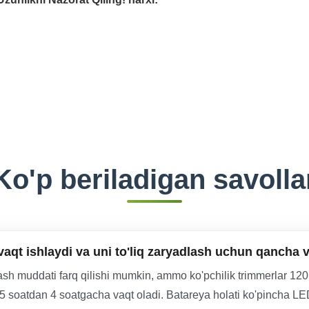
Ko'p beriladigan savolla
qt ishlaydi va uni to'liq zaryadlash uchun qancha v
sh muddati farq qilishi mumkin, ammo ko'pchilik trimmerlar 1
 1.5 soatdan 4 soatgacha vaqt oladi. Batareya holati ko'pincha L