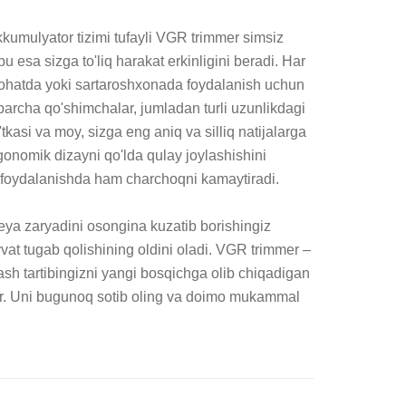
kumulyator tizimi tufayli VGR trimmer simsiz 
u esa sizga to'liq harakat erkinligini beradi. Har 
hatda yoki sartaroshxonada foydalanish uchun 
 barcha qo'shimchalar, jumladan turli uzunlikdagi 
'tkasi va moy, sizga eng aniq va silliq natijalarga 
onomik dizayni qo'lda qulay joylashishini 
 foydalanishda ham charchoqni kamaytiradi.

ya zaryadini osongina kuzatib borishingiz 
at tugab qolishining oldini oladi. VGR trimmer – 
ash tartibingizni yangi bosqichga olib chiqadigan 
r. Uni bugunoq sotib oling va doimo mukammal 