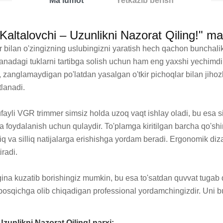
Ma'lumot
Yetkazib berish
altalovchi – Uzunlikni Nazorat Qiling!" ma
bilan o'zingizning uslubingizni yaratish hech qachon bunchalik
anadagi tuklarni tartibga solish uchun ham eng yaxshi yechimdir.
zanglamaydigan po'latdan yasalgan o'tkir pichoqlar bilan jihozl
lanadi.

fayli VGR trimmer simsiz holda uzoq vaqt ishlay oladi, bu esa siz
oydalanish uchun qulaydir. To'plamga kiritilgan barcha qo'shimc
iq va silliq natijalarga erishishga yordam beradi. Ergonomik diza
adi.

a kuzatib borishingiz mumkin, bu esa to'satdan quvvat tugab qo
i bosqichga olib chiqadigan professional yordamchingizdir. Uni
zunlikni Nazorat Qiling! narxi: