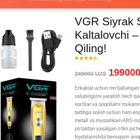
VGR Siyrak S
Kaltalovchi –
Qiling!
199000
249000 UZS
Erkaklar uchun mo'ljallangan
uslubingizni yaratish hech q
sochlar va soqollarni mukammal
tartibga solish uchun ham eng 
metall va mustahkam ABS mate
po'latdan yasalgan o'tkir picho
foydalanishda benuqson aniqli