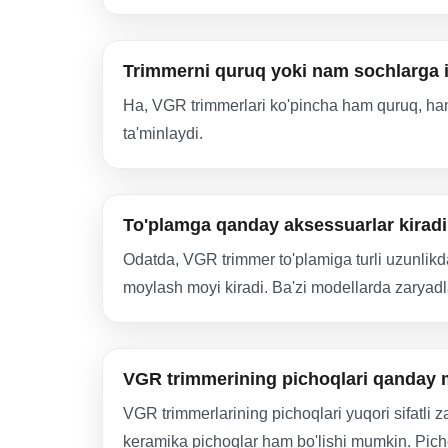
Trimmerni quruq yoki nam sochlarga 
Ha, VGR trimmerlari ko'pincha ham quruq, ham
ta'minlaydi.
To'plamga qanday aksessuarlar kirad
Odatda, VGR trimmer to'plamiga turli uzunlikd
moylash moyi kiradi. Ba'zi modellarda zaryad
VGR trimmerining pichoqlari qanday m
VGR trimmerlarining pichoqlari yuqori sifatl
keramika pichoqlar ham bo'lishi mumkin. Pichoq