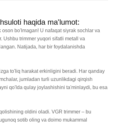
hsuloti haqida ma'lumot:
 oson bo'lmagan! U nafaqat siyrak sochlar va 
 Ushbu trimmer yuqori sifatli metall va 
angan. Natijada, har bir foydalanishda 
ga to'liq harakat erkinligini beradi. Har qanday 
halar, jumladan turli uzunlikdagi qirqish 
yni qo'lda qulay joylashishini ta'minlaydi, bu esa 
lishining oldini oladi. VGR trimmer – bu 
 bugunoq sotib oling va doimo mukammal 