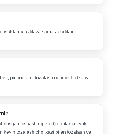
 usulda qulaylik va samaradorlikni
eli, pichoqlarni tozalash uchun cho'tka va
kmi?
(olmosga o'xshash uglerod) qoplamali yoki
n keyin tozalash cho'tkasi bilan tozalash va