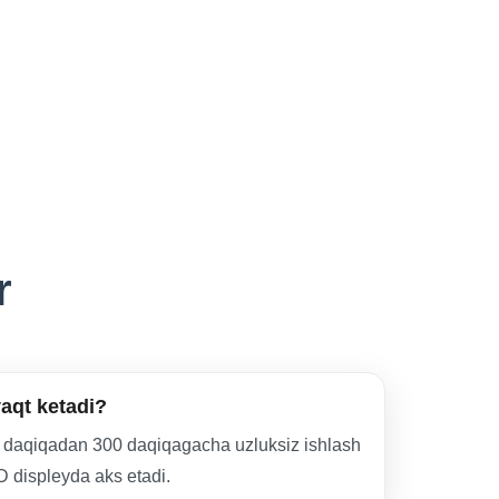
r
aqt ketadi?
20 daqiqadan 300 daqiqagacha uzluksiz ishlash
ED displeyda aks etadi.