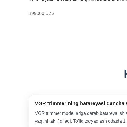
199000 UZS
VGR trimmerining batareyasi qancha va
VGR trimmer modellariga qarab batareya ishla
vaqtini taklif qiladi. To'liq zaryadlash odatda