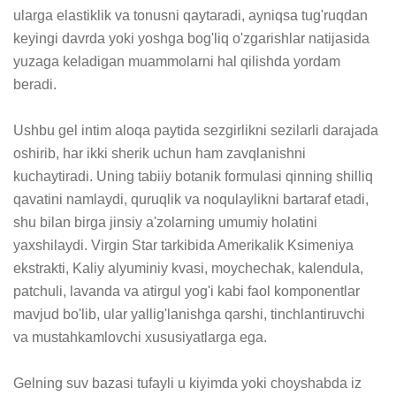
ularga elastiklik va tonusni qaytaradi, ayniqsa tug'ruqdan 
keyingi davrda yoki yoshga bog'liq o'zgarishlar natijasida 
yuzaga keladigan muammolarni hal qilishda yordam 
beradi.

Ushbu gel intim aloqa paytida sezgirlikni sezilarli darajada 
oshirib, har ikki sherik uchun ham zavqlanishni 
kuchaytiradi. Uning tabiiy botanik formulasi qinning shilliq 
qavatini namlaydi, quruqlik va noqulaylikni bartaraf etadi, 
shu bilan birga jinsiy a'zolarning umumiy holatini 
yaxshilaydi. Virgin Star tarkibida Amerikalik Ksimeniya 
ekstrakti, Kaliy alyuminiy kvasi, moychechak, kalendula, 
patchuli, lavanda va atirgul yog'i kabi faol komponentlar 
mavjud bo'lib, ular yallig'lanishga qarshi, tinchlantiruvchi 
va mustahkamlovchi xususiyatlarga ega.

Gelning suv bazasi tufayli u kiyimda yoki choyshabda iz 