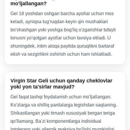
mo'ljallangan?
Gel 18 yoshdan oshgan barcha ayollar uchun mos
keladi, ayniqsa tug'ruqdan keyin qin mushaklari
bo'shashgan yoki yoshga bog'liq o'zgarishlar tufayli
tonusni yo'qotgan ayollar uchun tavsiya etiladi. U
shuningdek, intim aloqa paytida quruqlikni bartaraf
etish va sezgirlikni oshirish uchun ham ishlatiladi.
Virgin Star Geli uchun qanday cheklovlar
yoki yon ta'sirlar mavjud?
Gel faqat tashqi foydalanish uchun mo'ljallangan.
Ko'zlarga va shilliq pardalarga tegishdan saqlaning.
Shikastlangan yoki tirnash xususiyati bergan teriga
qo'llamang. Ba'zi komponentlarga individual
intolerans yoki allergik reaksiya bo'lishi mumkinligi