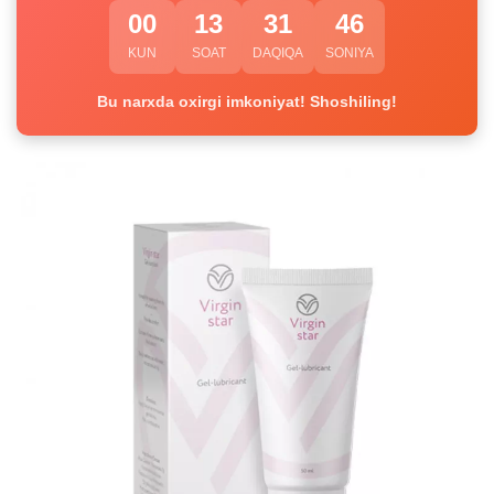
00
13
31
45
KUN
SOAT
DAQIQA
SONIYA
Bu narxda oxirgi imkoniyat! Shoshiling!