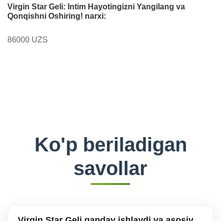
Virgin Star Geli: Intim Hayotingizni Yangilang va
Qonqishni Oshiring! narxi:
86000 UZS
Ko'p beriladigan
savollar
Virgin Star Geli qanday ishlaydi va asosiy