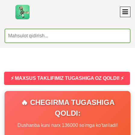
⚡ MAXSUS TAKLIFIMIZ TUGASHIGA OZ QOLDI! ⚡
🔥 CHEGIRMA TUGASHIGA
QOLDI:
Dushanba kuni narx 136000 so'mga ko'tariladi!