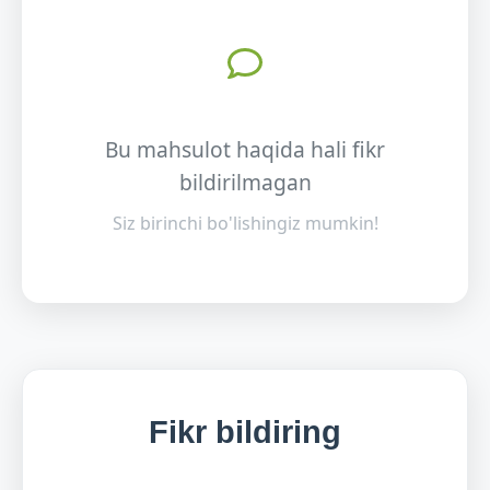
Bu mahsulot haqida hali fikr
bildirilmagan
Siz birinchi bo'lishingiz mumkin!
Fikr bildiring