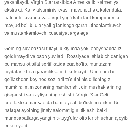
yaxshilaydi. Virgin Star tarkibida Amerikalik Ksimeniya 
ekstrakti, Kaliy alyuminiy kvasi, moychechak, kalendula, 
patchuli, lavanda va atirgul yog'i kabi faol komponentlar 
mavjud bo'lib, ular yallig'lanishga qarshi, tinchlantiruvchi 
va mustahkamlovchi xususiyatlarga ega.

Gelning suv bazasi tufayli u kiyimda yoki choyshabda iz 
qoldirmaydi va oson yuviladi. Rossiyada ishlab chiqarilgan 
bu mahsulot sifat sertifikatiga ega bo'lib, muntazam 
foydalanishda qaramlikka olib kelmaydi. Uni birinchi 
qo'llashdan keyinoq sezilarli ta'sirini his qilishingiz 
mumkin: intim zonaning namlanishi, qin mushaklarining 
qisqarishi va kayfiyatning oshishi. Virgin Star Geli 
profilaktika maqsadida ham foydali bo'lishi mumkin. Bu 
nafaqat ayolning jinsiy salomatligini tiklash, balki 
munosabatlarga yangi his-tuyg'ular olib kirish uchun ajoyib 
imkoniyatdir.