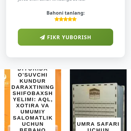
Bahoni tanlang:
FIKR YUBORISH
B
IDA
CHI
UR
INING
AXSH
INTEX 
 AQL,
SET BA
A VA
| 183X51
IY
OSO
TLIK
O'RNATI
UN
UMRA SAFARI
YOZ
HO
UCHUN
SALQINL