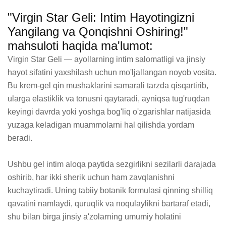
"Virgin Star Geli: Intim Hayotingizni
Yangilang va Qonqishni Oshiring!"
mahsuloti haqida ma'lumot:
Virgin Star Geli — ayollarning intim salomatligi va jinsiy 
hayot sifatini yaxshilash uchun mo'ljallangan noyob vosita. 
Bu krem-gel qin mushaklarini samarali tarzda qisqartirib, 
ularga elastiklik va tonusni qaytaradi, ayniqsa tug'ruqdan 
keyingi davrda yoki yoshga bog'liq o'zgarishlar natijasida 
yuzaga keladigan muammolarni hal qilishda yordam 
beradi.

Ushbu gel intim aloqa paytida sezgirlikni sezilarli darajada 
oshirib, har ikki sherik uchun ham zavqlanishni 
kuchaytiradi. Uning tabiiy botanik formulasi qinning shilliq 
qavatini namlaydi, quruqlik va noqulaylikni bartaraf etadi, 
shu bilan birga jinsiy a'zolarning umumiy holatini 