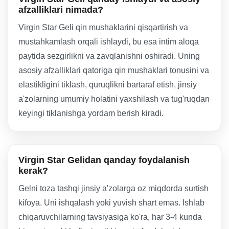
afzalliklari nimada?
Virgin Star Geli qin mushaklarini qisqartirish va
mustahkamlash orqali ishlaydi, bu esa intim aloqa
paytida sezgirlikni va zavqlanishni oshiradi. Uning
asosiy afzalliklari qatoriga qin mushaklari tonusini va
elastikligini tiklash, quruqlikni bartaraf etish, jinsiy
a'zolarning umumiy holatini yaxshilash va tug'ruqdan
keyingi tiklanishga yordam berish kiradi.
Virgin Star Gelidan qanday foydalanish
kerak?
Gelni toza tashqi jinsiy a'zolarga oz miqdorda surtish
kifoya. Uni ishqalash yoki yuvish shart emas. Ishlab
chiqaruvchilarning tavsiyasiga ko'ra, har 3-4 kunda