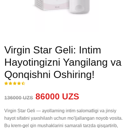
Virgin Star Geli: Intim
Hayotingizni Yangilang va
Qonqishni Oshiring!
86000 UZS
136000 UZS
Virgin Star Geli — ayollarning intim salomatligi va jinsiy 
hayot sifatini yaxshilash uchun mo'ljallangan noyob vosita. 
Bu krem-gel qin mushaklarini samarali tarzda qisqartirib, 