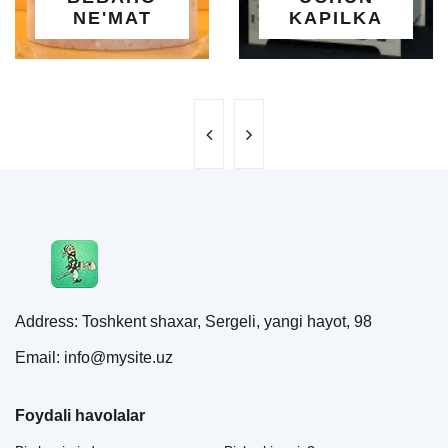
AT
KAPILKA
MAR
Address: Toshkent shaxar, Sergeli, yangi hayot, 98
Email: info@mysite.uz
Foydali havolalar