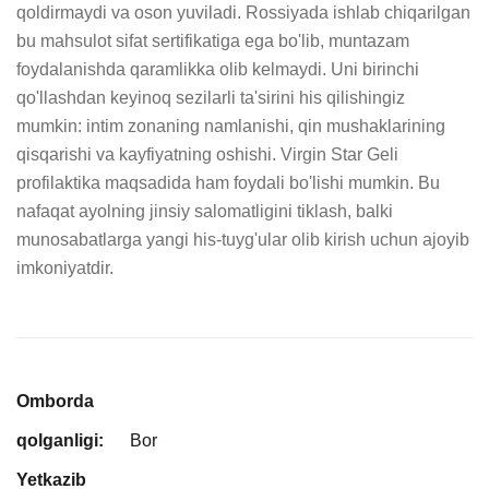
qoldirmaydi va oson yuviladi. Rossiyada ishlab chiqarilgan 
bu mahsulot sifat sertifikatiga ega bo'lib, muntazam 
foydalanishda qaramlikka olib kelmaydi. Uni birinchi 
qo'llashdan keyinoq sezilarli ta'sirini his qilishingiz 
mumkin: intim zonaning namlanishi, qin mushaklarining 
qisqarishi va kayfiyatning oshishi. Virgin Star Geli 
profilaktika maqsadida ham foydali bo'lishi mumkin. Bu 
nafaqat ayolning jinsiy salomatligini tiklash, balki 
munosabatlarga yangi his-tuyg'ular olib kirish uchun ajoyib 
imkoniyatdir.
Omborda
qolganligi:
Bor
Yetkazib