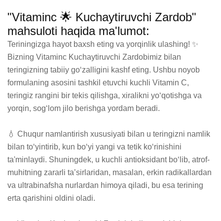
"Vitaminc 🌟 Kuchaytiruvchi Zardob"
mahsuloti haqida ma'lumot:
Teriningizga hayot baxsh eting va yorqinlik ulashing! ✨ 
Bizning Vitaminc Kuchaytiruvchi Zardobimiz bilan 
teringizning tabiiy go‘zalligini kashf eting. Ushbu noyob 
formulaning asosini tashkil etuvchi kuchli Vitamin C, 
teringiz rangini bir tekis qilishga, xiralikni yo‘qotishga va 
yorqin, sog‘lom jilo berishga yordam beradi.

💧 Chuqur namlantirish xususiyati bilan u teringizni namlik 
bilan to‘yintirib, kun bo‘yi yangi va tetik ko‘rinishini 
ta'minlaydi. Shuningdek, u kuchli antioksidant bo‘lib, atrof-
muhitning zararli ta’sirlaridan, masalan, erkin radikallardan 
va ultrabinafsha nurlardan himoya qiladi, bu esa terining 
erta qarishini oldini oladi.
