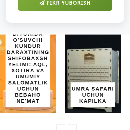
FIKR YUBORISH
INTEX EASY
SET BASSEYN
| 183X51 SM |
OSON
O'RNATILUVCHI
UMRA SAFARI
YOZGI
UCHUN
SALQINLIK VA
KAPILKA
MAROQ