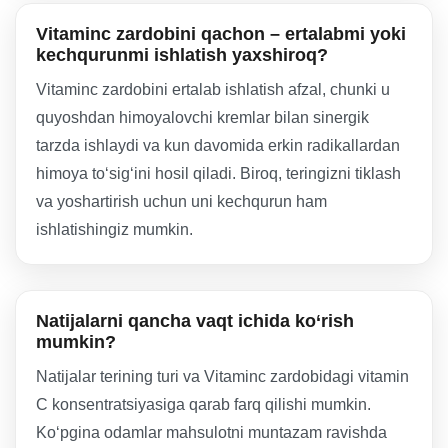
Vitaminc zardobini qachon – ertalabmi yoki
kechqurunmi ishlatish yaxshiroq?
Vitaminc zardobini ertalab ishlatish afzal, chunki u
quyoshdan himoyalovchi kremlar bilan sinergik
tarzda ishlaydi va kun davomida erkin radikallardan
himoya to‘sig‘ini hosil qiladi. Biroq, teringizni tiklash
va yoshartirish uchun uni kechqurun ham
ishlatishingiz mumkin.
Natijalarni qancha vaqt ichida ko‘rish
mumkin?
Natijalar terining turi va Vitaminc zardobidagi vitamin
C konsentratsiyasiga qarab farq qilishi mumkin.
Ko‘pgina odamlar mahsulotni muntazam ravishda