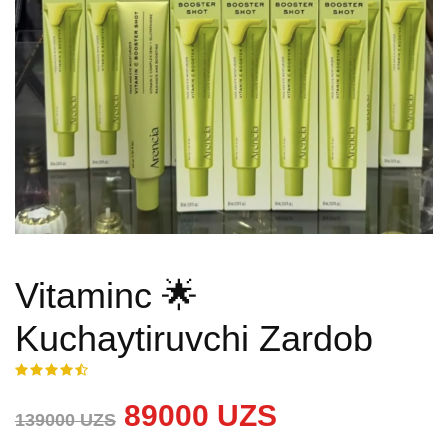
Vitaminc 🌟
Kuchaytiruvchi Zardob
89000 UZS
139000 UZS