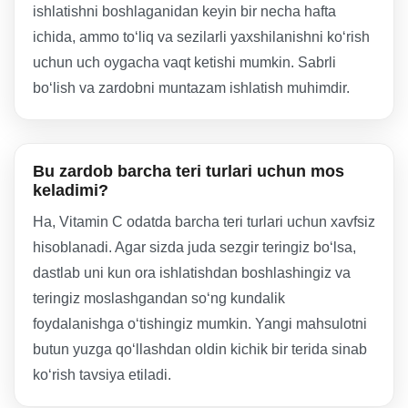
ishlatishni boshlaganidan keyin bir necha hafta
ichida, ammo to‘liq va sezilarli yaxshilanishni ko‘rish
uchun uch oygacha vaqt ketishi mumkin. Sabrli
bo‘lish va zardobni muntazam ishlatish muhimdir.
Bu zardob barcha teri turlari uchun mos
keladimi?
Ha, Vitamin C odatda barcha teri turlari uchun xavfsiz
hisoblanadi. Agar sizda juda sezgir teringiz bo‘lsa,
dastlab uni kun ora ishlatishdan boshlashingiz va
teringiz moslashgandan so‘ng kundalik
foydalanishga o‘tishingiz mumkin. Yangi mahsulotni
butun yuzga qo‘llashdan oldin kichik bir terida sinab
ko‘rish tavsiya etiladi.