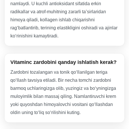
namlaydi. U kuchli antioksidant sifatida erkin
radikallar va atrof-muhitning zararli ta’sirlaridan
himoya qiladi, kollagen ishlab chiqarishni
rag‘batlantirib, terining elastikligini oshiradi va ajinlar
ko‘rinishini kamaytiradi.
Vitaminc zardobini qanday ishlatish kerak?
Zardobni tozalangan va tonik qo‘llanilgan teriga
qo‘llash tavsiya etiladi. Bir necha tomchi zardobni
barmoq uchlaringizga olib, yuzingiz va bo‘yningizga
muloyimlik bilan massaj qiling. Namlantiruvchi krem
yoki quyoshdan himoyalovchi vositani qo‘llashdan
oldin uning to‘liq so‘rilishini kuting.