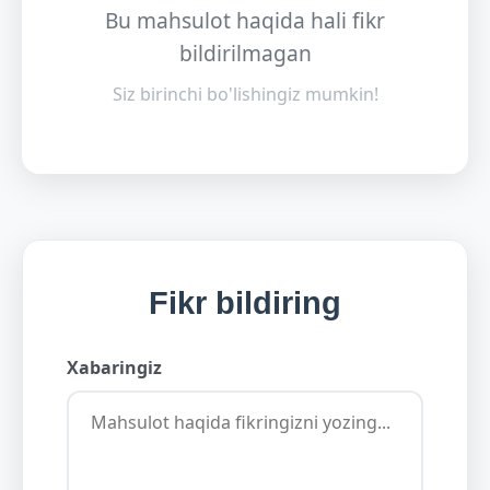
Bu mahsulot haqida hali fikr
bildirilmagan
Siz birinchi bo'lishingiz mumkin!
Fikr bildiring
Xabaringiz