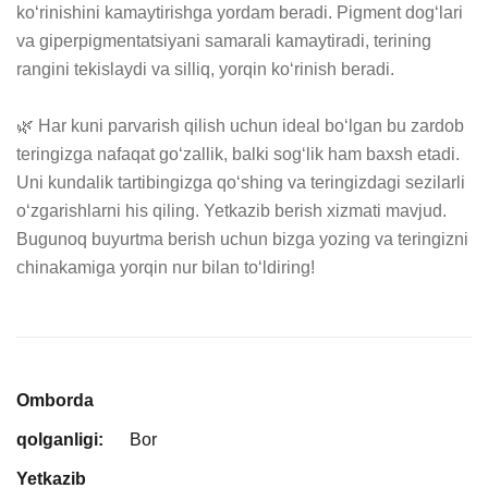
ko‘rinishini kamaytirishga yordam beradi. Pigment dog‘lari 
va giperpigmentatsiyani samarali kamaytiradi, terining 
rangini tekislaydi va silliq, yorqin ko‘rinish beradi.

🌿 Har kuni parvarish qilish uchun ideal bo‘lgan bu zardob 
teringizga nafaqat go‘zallik, balki sog‘lik ham baxsh etadi. 
Uni kundalik tartibingizga qo‘shing va teringizdagi sezilarli 
o‘zgarishlarni his qiling. Yetkazib berish xizmati mavjud. 
Bugunoq buyurtma berish uchun bizga yozing va teringizni 
chinakamiga yorqin nur bilan to‘ldiring!
Omborda
qolganligi:
Bor
Yetkazib