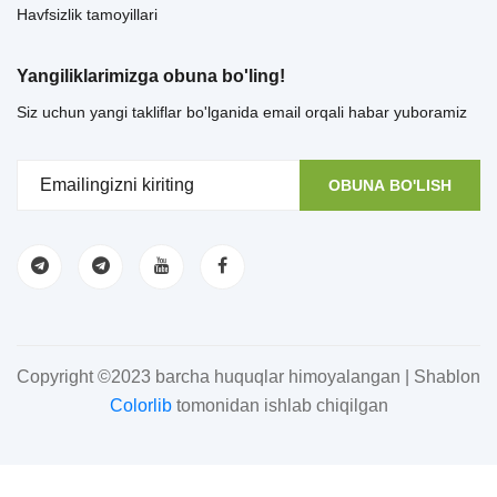
Havfsizlik tamoyillari
Yangiliklarimizga obuna bo'ling!
Siz uchun yangi takliflar bo'lganida email orqali habar yuboramiz
OBUNA BO'LISH
Copyright ©2023 barcha huquqlar himoyalangan | Shablon
Colorlib
tomonidan ishlab chiqilgan