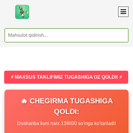
⚡ MAXSUS TAKLIFIMIZ TUGASHIGA OZ QOLDI! ⚡
🔥 CHEGIRMA TUGASHIGA
QOLDI:
Dushanba kuni narx 139000 so'mga ko'tariladi!