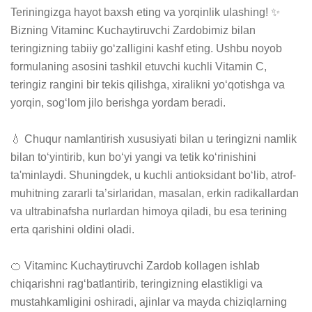
Teriningizga hayot baxsh eting va yorqinlik ulashing! ✨ 
Bizning Vitaminc Kuchaytiruvchi Zardobimiz bilan 
teringizning tabiiy go‘zalligini kashf eting. Ushbu noyob 
formulaning asosini tashkil etuvchi kuchli Vitamin C, 
teringiz rangini bir tekis qilishga, xiralikni yo‘qotishga va 
yorqin, sog‘lom jilo berishga yordam beradi.

💧 Chuqur namlantirish xususiyati bilan u teringizni namlik 
bilan to‘yintirib, kun bo‘yi yangi va tetik ko‘rinishini 
ta'minlaydi. Shuningdek, u kuchli antioksidant bo‘lib, atrof-
muhitning zararli ta’sirlaridan, masalan, erkin radikallardan 
va ultrabinafsha nurlardan himoya qiladi, bu esa terining 
erta qarishini oldini oladi.

🍊 Vitaminc Kuchaytiruvchi Zardob kollagen ishlab 
chiqarishni rag‘batlantirib, teringizning elastikligi va 
mustahkamligini oshiradi, ajinlar va mayda chiziqlarning 