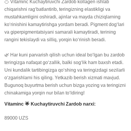
🍊 Vitaminc Kuchaytiruvchi Zardob kollagen ishlab 
chiqarishni rag‘batlantirib, teringizning elastikligi va 
mustahkamligini oshiradi, ajinlar va mayda chiziqlarning 
ko‘rinishini kamaytirishga yordam beradi. Pigment dog‘lari 
va giperpigmentatsiyani samarali kamaytiradi, terining 
rangini tekislaydi va silliq, yorqin ko‘rinish beradi.

🌿 Har kuni parvarish qilish uchun ideal bo‘lgan bu zardob 
teringizga nafaqat go‘zallik, balki sog‘lik ham baxsh etadi. 
Uni kundalik tartibingizga qo‘shing va teringizdagi sezilarli 
o‘zgarishlarni his qiling. Yetkazib berish xizmati mavjud. 
Bugunoq buyurtma berish uchun bizga yozing va teringizni 
chinakamiga yorqin nur bilan to‘ldiring!
Vitaminc 🌟 Kuchaytiruvchi Zardob narxi:
89000 UZS