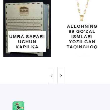
KUNDUR
DARAXTINING
SHIFOBAXSH
YELIMI: AQL,
XOTIRA VA
ALLOHNING
UMUMIY
99 GO'ZAL
SALOMATLIK
ISMLARI
UCHUN
YOZILGAN
BEBAHO
TAQINCHOQ
NE'MAT