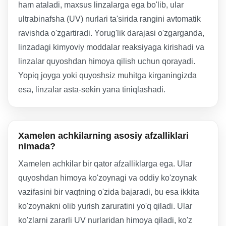
ham ataladi, maxsus linzalarga ega bo'lib, ular
ultrabinafsha (UV) nurlari ta'sirida rangini avtomatik
ravishda o'zgartiradi. Yorug'lik darajasi o'zgarganda,
linzadagi kimyoviy moddalar reaksiyaga kirishadi va
linzalar quyoshdan himoya qilish uchun qorayadi.
Yopiq joyga yoki quyoshsiz muhitga kirganingizda
esa, linzalar asta-sekin yana tiniqlashadi.
Xamelen achkilarning asosiy afzalliklari
nimada?
Xamelen achkilar bir qator afzalliklarga ega. Ular
quyoshdan himoya ko'zoynagi va oddiy ko'zoynak
vazifasini bir vaqtning o'zida bajaradi, bu esa ikkita
ko'zoynakni olib yurish zaruratini yo'q qiladi. Ular
ko'zlarni zararli UV nurlaridan himoya qiladi, ko'z