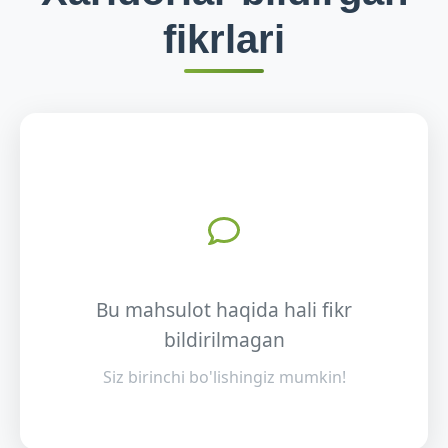
fikrlari
Bu mahsulot haqida hali fikr
bildirilmagan
Siz birinchi bo'lishingiz mumkin!