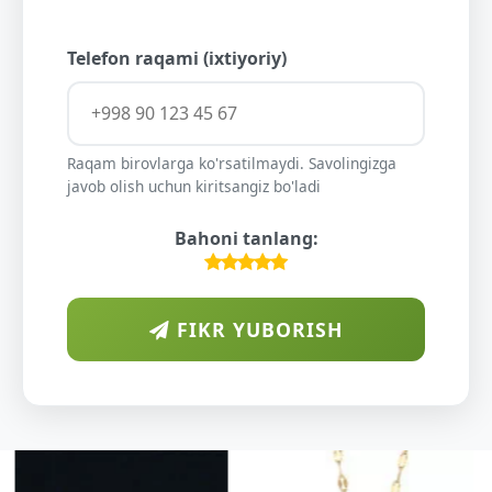
Telefon raqami (ixtiyoriy)
Raqam birovlarga ko'rsatilmaydi. Savolingizga
javob olish uchun kiritsangiz bo'ladi
Bahoni tanlang:
FIKR YUBORISH
ARAB
DIYORIDA
O'SUVCHI