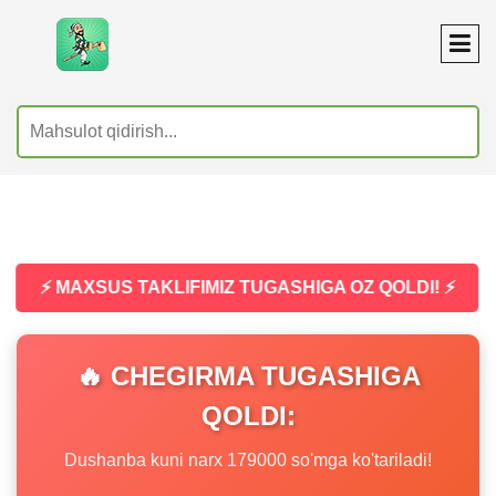
⚡ MAXSUS TAKLIFIMIZ TUGASHIGA OZ QOLDI! ⚡
🔥 CHEGIRMA TUGASHIGA
QOLDI:
Dushanba kuni narx 179000 so'mga ko'tariladi!