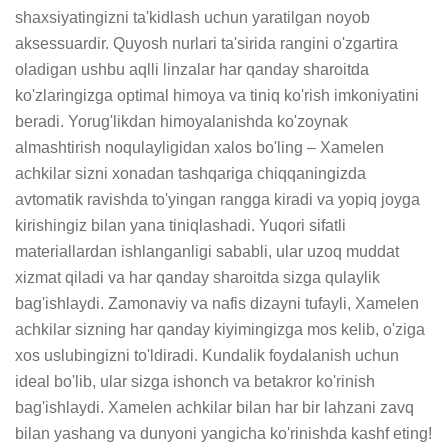
shaxsiyatingizni ta'kidlash uchun yaratilgan noyob 
aksessuardir. Quyosh nurlari ta'sirida rangini o'zgartira 
oladigan ushbu aqlli linzalar har qanday sharoitda 
ko'zlaringizga optimal himoya va tiniq ko'rish imkoniyatini 
beradi. Yorug'likdan himoyalanishda ko'zoynak 
almashtirish noqulayligidan xalos bo'ling – Xamelen 
achkilar sizni xonadan tashqariga chiqqaningizda 
avtomatik ravishda to'yingan rangga kiradi va yopiq joyga 
kirishingiz bilan yana tiniqlashadi. Yuqori sifatli 
materiallardan ishlanganligi sababli, ular uzoq muddat 
xizmat qiladi va har qanday sharoitda sizga qulaylik 
bag'ishlaydi. Zamonaviy va nafis dizayni tufayli, Xamelen 
achkilar sizning har qanday kiyimingizga mos kelib, o'ziga 
xos uslubingizni to'ldiradi. Kundalik foydalanish uchun 
ideal bo'lib, ular sizga ishonch va betakror ko'rinish 
bag'ishlaydi. Xamelen achkilar bilan har bir lahzani zavq 
bilan yashang va dunyoni yangicha ko'rinishda kashf eting!