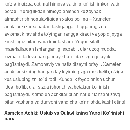
ko'zlaringizga optimal himoya va tiniq ko'rish imkoniyatini 
beradi. Yorug'likdan himoyalanishda ko'zoynak 
almashtirish noqulayligidan xalos bo'ling – Xamelen 
achkilar sizni xonadan tashqariga chiqqaningizda 
avtomatik ravishda to'yingan rangga kiradi va yopiq joyga 
kirishingiz bilan yana tiniqlashadi. Yuqori sifatli 
materiallardan ishlanganligi sababli, ular uzoq muddat 
xizmat qiladi va har qanday sharoitda sizga qulaylik 
bag'ishlaydi. Zamonaviy va nafis dizayni tufayli, Xamelen 
achkilar sizning har qanday kiyimingizga mos kelib, o'ziga 
xos uslubingizni to'ldiradi. Kundalik foydalanish uchun 
ideal bo'lib, ular sizga ishonch va betakror ko'rinish 
bag'ishlaydi. Xamelen achkilar bilan har bir lahzani zavq 
bilan yashang va dunyoni yangicha ko'rinishda kashf eting!
Xamelen Achki: Uslub va Qulaylikning Yangi Ko'rinishi
narxi: