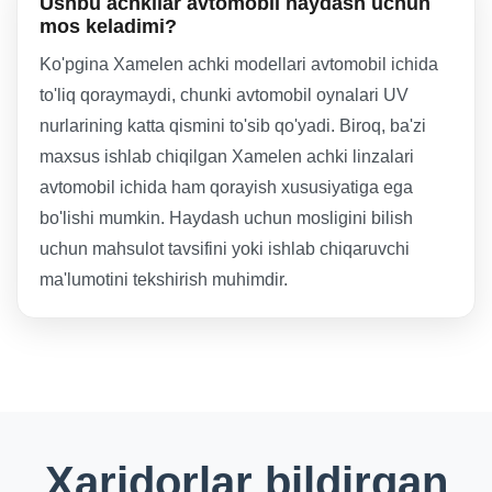
Ushbu achkilar avtomobil haydash uchun
mos keladimi?
Ko'pgina Xamelen achki modellari avtomobil ichida
to'liq qoraymaydi, chunki avtomobil oynalari UV
nurlarining katta qismini to'sib qo'yadi. Biroq, ba'zi
maxsus ishlab chiqilgan Xamelen achki linzalari
avtomobil ichida ham qorayish xususiyatiga ega
bo'lishi mumkin. Haydash uchun mosligini bilish
uchun mahsulot tavsifini yoki ishlab chiqaruvchi
ma'lumotini tekshirish muhimdir.
Xaridorlar bildirgan