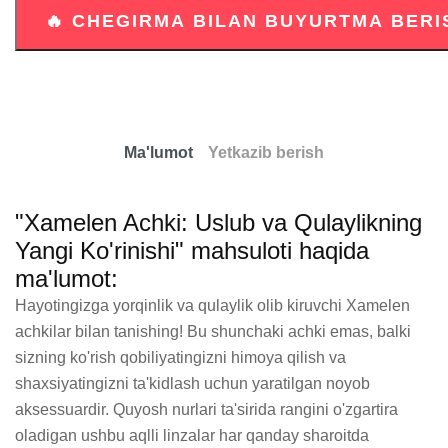
Ma'lumot
Yetkazib berish
"Xamelen Achki: Uslub va Qulaylikning
Yangi Ko'rinishi" mahsuloti haqida
ma'lumot:
Hayotingizga yorqinlik va qulaylik olib kiruvchi Xamelen 
achkilar bilan tanishing! Bu shunchaki achki emas, balki 
sizning ko'rish qobiliyatingizni himoya qilish va 
shaxsiyatingizni ta'kidlash uchun yaratilgan noyob 
aksessuardir. Quyosh nurlari ta'sirida rangini o'zgartira 
oladigan ushbu aqlli linzalar har qanday sharoitda 