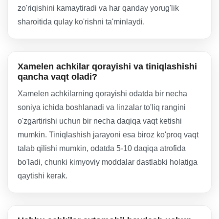
zo'riqishini kamaytiradi va har qanday yorug'lik
sharoitida qulay ko'rishni ta'minlaydi.
Xamelen achkilar qorayishi va tiniqlashishi
qancha vaqt oladi?
Xamelen achkilarning qorayishi odatda bir necha
soniya ichida boshlanadi va linzalar to'liq rangini
o'zgartirishi uchun bir necha daqiqa vaqt ketishi
mumkin. Tiniqlashish jarayoni esa biroz ko'proq vaqt
talab qilishi mumkin, odatda 5-10 daqiqa atrofida
bo'ladi, chunki kimyoviy moddalar dastlabki holatiga
qaytishi kerak.