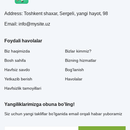
Address: Toshkent shaxar, Sergeli, yangi hayot, 98
Email: info@mysite.uz
Foydali havolalar
Biz haqimizda
Bizlar kimmiz?
Bosh sahifa
Bizning hizmatlar
Havfsiz savdo
Bog'lanish
Yetkazib berish
Havolalar
Havfsizlik tamoyillari
Yangiliklarimizga obuna bo'ling!
Siz uchun yangi takliflar bo'lganida email orqali habar yuboramiz