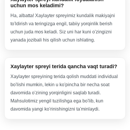
uchun mos keladimi?
Ha, albatta! Xaylayter spreyimiz kundalik makiyajni
to'ldirish va teringizga engil, tabiiy yorqinlik berish
uchun juda mos keladi. Siz uni har kuni o'zingizni
yanada jozibali his qilish uchun ishlating.
Xaylayter spreyi terida qancha vaqt turadi?
Xaylayter spreyining terida qolish muddati individual
bo'lishi mumkin, lekin u ko'pincha bir necha soat
davomida o'zining yorqinligini saqlab turadi.
Mahsulotimiz yengil tuzilishga ega bo'lib, kun
davomida yangi ko'rinishingizni ta'minlaydi.