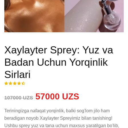
Xaylayter Sprey: Yuz va
Badan Uchun Yorqinlik
Sirlari
57000 UZS
107000 UZS
Teriningizga nafaqat yorqinlik, balki sog'lom jilo ham 
beradigan noyob Xaylayter Spreyimiz bilan tanishing! 
Ushbu sprey yuz va tana uchun maxsus yaratilgan bo'lib, 