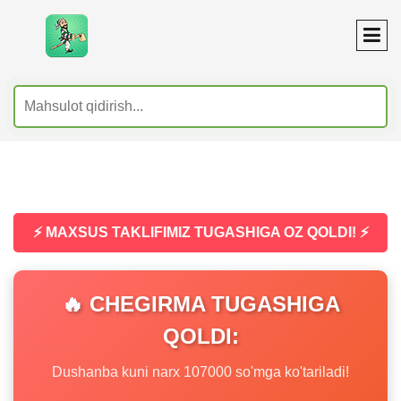
⚡ MAXSUS TAKLIFIMIZ TUGASHIGA OZ QOLDI! ⚡
🔥 CHEGIRMA TUGASHIGA
QOLDI:
Dushanba kuni narx 107000 so'mga ko'tariladi!