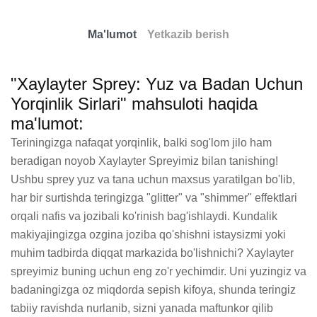
Ma'lumot
Yetkazib berish
"Xaylayter Sprey: Yuz va Badan Uchun
Yorqinlik Sirlari" mahsuloti haqida
ma'lumot:
Teriningizga nafaqat yorqinlik, balki sog'lom jilo ham 
beradigan noyob Xaylayter Spreyimiz bilan tanishing! 
Ushbu sprey yuz va tana uchun maxsus yaratilgan bo'lib, 
har bir surtishda teringizga "glitter" va "shimmer" effektlari 
orqali nafis va jozibali ko'rinish bag'ishlaydi. Kundalik 
makiyajingizga ozgina joziba qo'shishni istaysizmi yoki 
muhim tadbirda diqqat markazida bo'lishnichi? Xaylayter 
spreyimiz buning uchun eng zo'r yechimdir. Uni yuzingiz va 
badaningizga oz miqdorda sepish kifoya, shunda teringiz 
tabiiy ravishda nurlanib, sizni yanada maftunkor qilib 