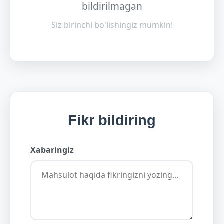
bildirilmagan
Siz birinchi bo'lishingiz mumkin!
Fikr bildiring
Xabaringiz