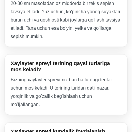
20-30 sm masofadan oz miqdorda bir tekis sepish
tavsiya etiladi. Yuz uchun, ko'pincha yonoq suyaklari,
burun uchi va qosh osti kabi joylarga qo'llash tavsiya
etiladi. Tana uchun esa bo'yin, yelka va qo'llarga
sepish mumkin.
Xaylayter spreyi terining qaysi turlariga
mos keladi?
Bizning xaylayter spreyimiz barcha turdagi terilar
uchun mos keladi. U terining turidan qat'i nazar,
yorqinlik va go'zallik bag'ishlash uchun
mo'ljallangan.
Xaylayter spreyi kundalik foydalanish