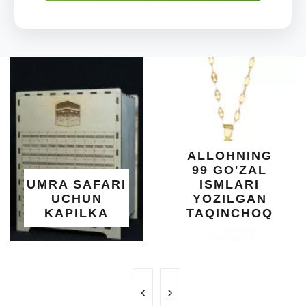
ARAB
DIYORIDA
O'SUVCHI
KUNDUR
DARAXTINING
SHIFOBAXSH
YELIMI: AQL,
XOTIRA VA
ALLOHNING
UMUMIY
99 GO'ZAL
SALOMATLIK
ISMLARI
UCHUN
YOZILGAN
BEBAHO
TAQINCHOQ
NE'MAT