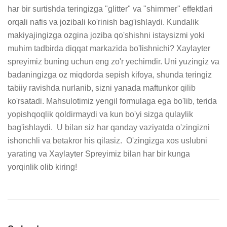
har bir surtishda teringizga "glitter" va "shimmer" effektlari 
orqali nafis va jozibali ko'rinish bag'ishlaydi. Kundalik 
makiyajingizga ozgina joziba qo'shishni istaysizmi yoki 
muhim tadbirda diqqat markazida bo'lishnichi? Xaylayter 
spreyimiz buning uchun eng zo'r yechimdir. Uni yuzingiz va 
badaningizga oz miqdorda sepish kifoya, shunda teringiz 
tabiiy ravishda nurlanib, sizni yanada maftunkor qilib 
ko'rsatadi. Mahsulotimiz yengil formulaga ega bo'lib, terida 
yopishqoqlik qoldirmaydi va kun bo'yi sizga qulaylik 
bag'ishlaydi.  U bilan siz har qanday vaziyatda o'zingizni 
ishonchli va betakror his qilasiz.  O'zingizga xos uslubni 
yarating va Xaylayter Spreyimiz bilan har bir kunga 
yorqinlik olib kiring!