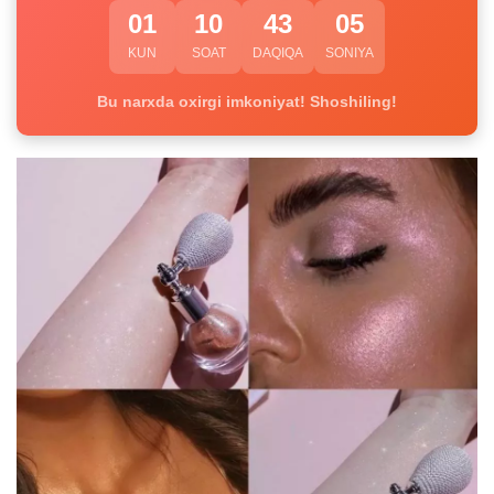
01
10
43
04
KUN
SOAT
DAQIQA
SONIYA
Bu narxda oxirgi imkoniyat! Shoshiling!