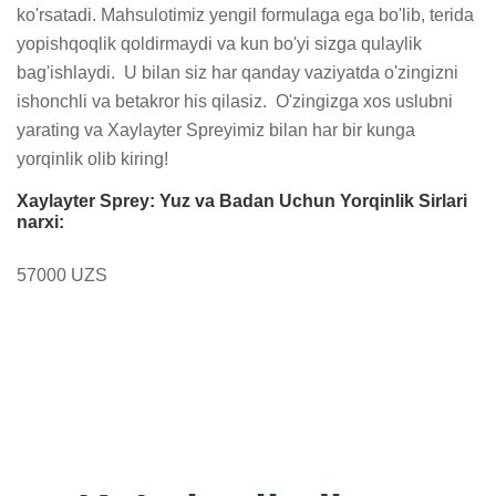
ko'rsatadi. Mahsulotimiz yengil formulaga ega bo'lib, terida 
yopishqoqlik qoldirmaydi va kun bo'yi sizga qulaylik 
bag'ishlaydi.  U bilan siz har qanday vaziyatda o'zingizni 
ishonchli va betakror his qilasiz.  O'zingizga xos uslubni 
yarating va Xaylayter Spreyimiz bilan har bir kunga 
yorqinlik olib kiring!
Xaylayter Sprey: Yuz va Badan Uchun Yorqinlik Sirlari
narxi:
57000 UZS