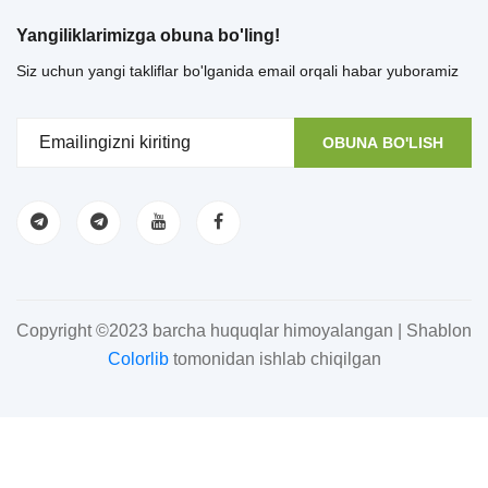
Yangiliklarimizga obuna bo'ling!
Siz uchun yangi takliflar bo'lganida email orqali habar yuboramiz
OBUNA BO'LISH
Copyright ©2023 barcha huquqlar himoyalangan | Shablon
Colorlib
tomonidan ishlab chiqilgan