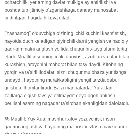
ocharchilik, yerlarning davlat mulkiga aylantirilishi va 
boshqa tub ijtimoiy oʻzgarishlarga qanday munosabat 
bildirilgani haqida hikoya qiladi.

"Yashamoq" oʻquvchiga oʻzining ichki kuchini kashf etish, 
hayotda duch keladigan qiyinchiliklarni yengish va haqiqiy 
qadr-qimmatni anglash yoʻlida chuqur his-tuygʻularni tortiq 
etadi. Muallif insonning ichki dunyosi, azoblari va ular bilan 
kurashish jarayonini mahorat bilan tasvirlaydi. Kitobning 
yorqin va ta'sirli ifodalari sizni chuqur mulohaza yuritishga 
undaydi, hayotning murakkabligini yengil tarzda qabul 
qilishga ilhomlantiradi. Ba'zi manbalarda "Yuraklari 
zaiflarga o'qish tavsiya etilmaydi" deya ogohlantirish 
berilishi asarning naqadar ta'sirchan ekanligidan dalolatdir.

📚 Muallif: Yuy Xua, mashhur xitoy yozuvchisi, inson 
qadrini anglash va hayotning ma'nosini izlash mavzularini 