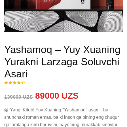
Yashamoq – Yuy Xuaning
Yurakni Larzaga Soluvchi
Asari
89000 UZS
139000 UZS
📖 Yangi Kitob! Yuy Xuaning "Yashamoq" asari – bu 
shunchaki roman emas, balki inson qalbining eng chuqur 
qatlamlariga kirib boruvchi, hayotning murakkab sinovlari 