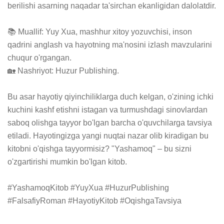
berilishi asarning naqadar ta'sirchan ekanligidan dalolatdir.

📚 Muallif: Yuy Xua, mashhur xitoy yozuvchisi, inson 
qadrini anglash va hayotning ma'nosini izlash mavzularini 
chuqur o'rgangan.

🏡 Nashriyot: Huzur Publishing.

Bu asar hayotiy qiyinchiliklarga duch kelgan, o'zining ichki 
kuchini kashf etishni istagan va turmushdagi sinovlardan 
saboq olishga tayyor bo'lgan barcha o'quvchilarga tavsiya 
etiladi. Hayotingizga yangi nuqtai nazar olib kiradigan bu 
kitobni o'qishga tayyormisiz? "Yashamoq" – bu sizni 
o'zgartirishi mumkin bo'lgan kitob.

#YashamoqKitob #YuyXua #HuzurPublishing 
#FalsafiyRoman #HayotiyKitob #OqishgaTavsiya