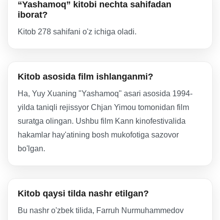
“Yashamoq” kitobi nechta sahifadan
iborat?
Kitob 278 sahifani o'z ichiga oladi.
Kitob asosida film ishlanganmi?
Ha, Yuy Xuaning "Yashamoq" asari asosida 1994-
yilda taniqli rejissyor Chjan Yimou tomonidan film
suratga olingan. Ushbu film Kann kinofestivalida
hakamlar hay'atining bosh mukofotiga sazovor
bo'lgan.
Kitob qaysi tilda nashr etilgan?
Bu nashr o'zbek tilida, Farruh Nurmuhammedov