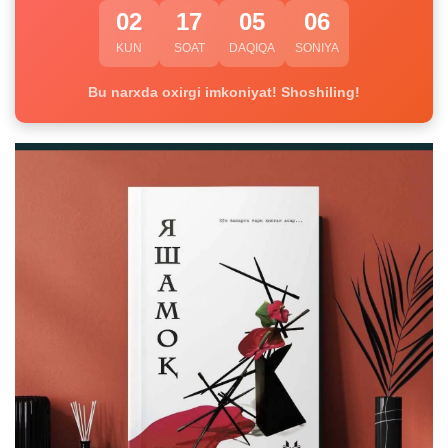
02
17
05
05
KUN
SOAT
DAQIQA
SONIYA
Bu narxda oxirgi imkoniyat! Shoshiling!