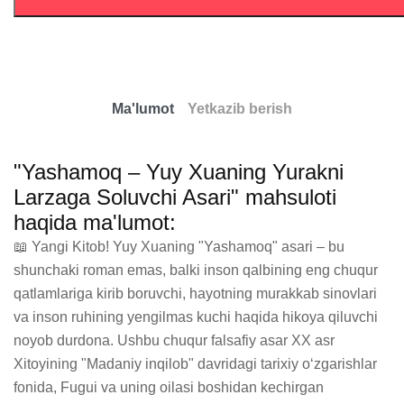
Ma'lumot
Yetkazib berish
"Yashamoq – Yuy Xuaning Yurakni
Larzaga Soluvchi Asari" mahsuloti
haqida ma'lumot:
📖 Yangi Kitob! Yuy Xuaning "Yashamoq" asari – bu 
shunchaki roman emas, balki inson qalbining eng chuqur 
qatlamlariga kirib boruvchi, hayotning murakkab sinovlari 
va inson ruhining yengilmas kuchi haqida hikoya qiluvchi 
noyob durdona. Ushbu chuqur falsafiy asar XX asr 
Xitoyining "Madaniy inqilob" davridagi tarixiy oʻzgarishlar 
fonida, Fugui va uning oilasi boshidan kechirgan 