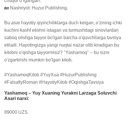
chuqur o'rgangan.

🏡 Nashriyot: Huzur Publishing.

Bu asar hayotiy qiyinchiliklarga duch kelgan, o'zining ichki 
kuchini kashf etishni istagan va turmushdagi sinovlardan 
saboq olishga tayyor bo'lgan barcha o'quvchilarga tavsiya 
etiladi. Hayotingizga yangi nuqtai nazar olib kiradigan bu 
kitobni o'qishga tayyormisiz? "Yashamoq" – bu sizni 
o'zgartirishi mumkin bo'lgan kitob.

#YashamoqKitob #YuyXua #HuzurPublishing 
#FalsafiyRoman #HayotiyKitob #OqishgaTavsiya
Yashamoq – Yuy Xuaning Yurakni Larzaga Soluvchi
Asari narxi:
89000 UZS