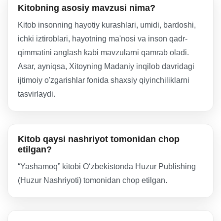
Kitobning asosiy mavzusi nima?
Kitob insonning hayotiy kurashlari, umidi, bardoshi,
ichki iztiroblari, hayotning ma'nosi va inson qadr-
qimmatini anglash kabi mavzularni qamrab oladi.
Asar, ayniqsa, Xitoyning Madaniy inqilob davridagi
ijtimoiy o'zgarishlar fonida shaxsiy qiyinchiliklarni
tasvirlaydi.
Kitob qaysi nashriyot tomonidan chop
etilgan?
“Yashamoq” kitobi Oʻzbekistonda Huzur Publishing
(Huzur Nashriyoti) tomonidan chop etilgan.