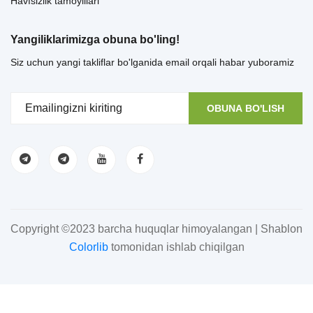
Havfsizlik tamoyillari
Yangiliklarimizga obuna bo'ling!
Siz uchun yangi takliflar bo'lganida email orqali habar yuboramiz
OBUNA BO'LISH
Copyright ©2023 barcha huquqlar himoyalangan | Shablon
Colorlib
tomonidan ishlab chiqilgan