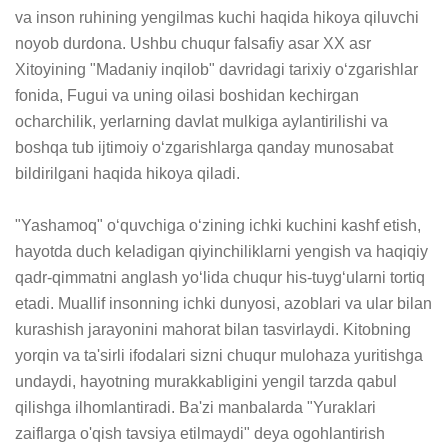
va inson ruhining yengilmas kuchi haqida hikoya qiluvchi 
noyob durdona. Ushbu chuqur falsafiy asar XX asr 
Xitoyining "Madaniy inqilob" davridagi tarixiy oʻzgarishlar 
fonida, Fugui va uning oilasi boshidan kechirgan 
ocharchilik, yerlarning davlat mulkiga aylantirilishi va 
boshqa tub ijtimoiy oʻzgarishlarga qanday munosabat 
bildirilgani haqida hikoya qiladi.

"Yashamoq" oʻquvchiga oʻzining ichki kuchini kashf etish, 
hayotda duch keladigan qiyinchiliklarni yengish va haqiqiy 
qadr-qimmatni anglash yoʻlida chuqur his-tuygʻularni tortiq 
etadi. Muallif insonning ichki dunyosi, azoblari va ular bilan 
kurashish jarayonini mahorat bilan tasvirlaydi. Kitobning 
yorqin va ta'sirli ifodalari sizni chuqur mulohaza yuritishga 
undaydi, hayotning murakkabligini yengil tarzda qabul 
qilishga ilhomlantiradi. Ba'zi manbalarda "Yuraklari 
zaiflarga o'qish tavsiya etilmaydi" deya ogohlantirish 