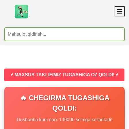
⚡ MAXSUS TAKLIFIMIZ TUGASHIGA OZ QOLDI! ⚡
🔥 CHEGIRMA TUGASHIGA
QOLDI:
Dushanba kuni narx 139000 so'mga ko'tariladi!