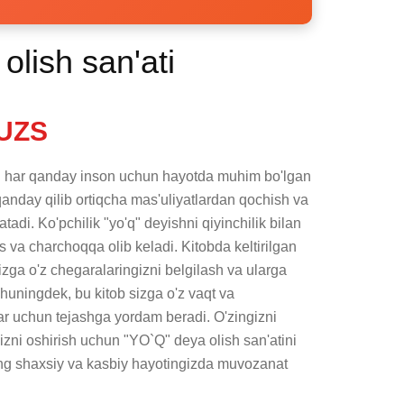
olish san'ati
UZS
bu har qanday inson uchun hayotda muhim bo'lgan 
anday qilib ortiqcha mas'uliyatlardan qochish va 
atadi. Ko'pchilik "yo'q" deyishni qiyinchilik bilan 
s va charchoqqa olib keladi. Kitobda keltirilgan 
izga o'z chegaralaringizni belgilash va ularga 
Shuningdek, bu kitob sizga o'z vaqt va 
r uchun tejashga yordam beradi. O'zingizni 
gizni oshirish uchun "YO`Q" deya olish san'atini 
ing shaxsiy va kasbiy hayotingizda muvozanat 