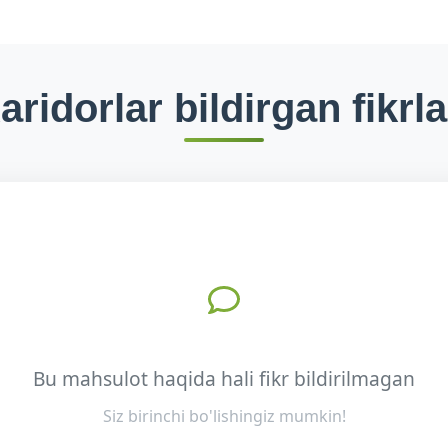
aridorlar bildirgan fikrla
Bu mahsulot haqida hali fikr bildirilmagan
Siz birinchi bo'lishingiz mumkin!