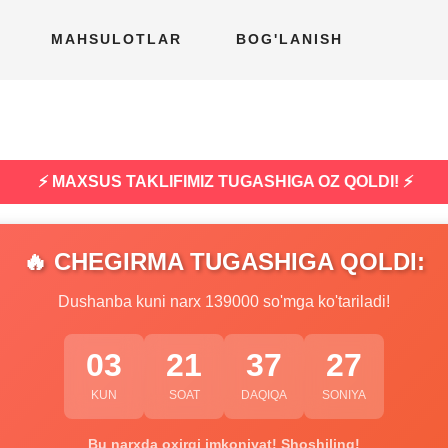
MAHSULOTLAR
BOG'LANISH
⚡ MAXSUS TAKLIFIMIZ TUGASHIGA OZ QOLDI! ⚡
🔥 CHEGIRMA TUGASHIGA QOLDI:
Dushanba kuni narx 139000 so'mga ko'tariladi!
03
21
37
26
KUN
SOAT
DAQIQA
SONIYA
Bu narxda oxirgi imkoniyat! Shoshiling!