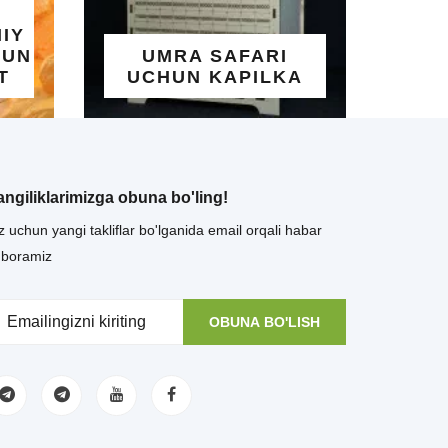
ALLOHNING
GO'ZAL ISML
UMRA SAFARI
YOZILGA
UCHUN KAPILKA
TAQINCHO
angiliklarimizga obuna bo'ling!
z uchun yangi takliflar bo'lganida email orqali habar
uboramiz
OBUNA BO'LISH