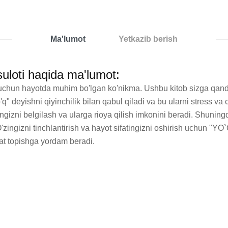
Ma'lumot
Yetkazib berish
uloti haqida ma'lumot:
uchun hayotda muhim bo'lgan ko'nikma. Ushbu kitob sizga qanday
o'q" deyishni qiyinchilik bilan qabul qiladi va bu ularni stress va 
ngizni belgilash va ularga rioya qilish imkonini beradi. Shuningd
ngizni tinchlantirish va hayot sifatingizni oshirish uchun "YO`Q
at topishga yordam beradi.