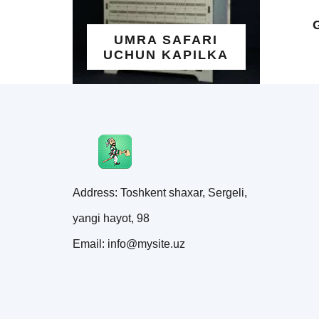
ALLOHNIN
GO'ZAL IS
UMRA SAFARI
YOZILG
UCHUN KAPILKA
TAQINC
Address: Toshkent shaxar, Sergeli,
yangi hayot, 98
Email: info@mysite.uz