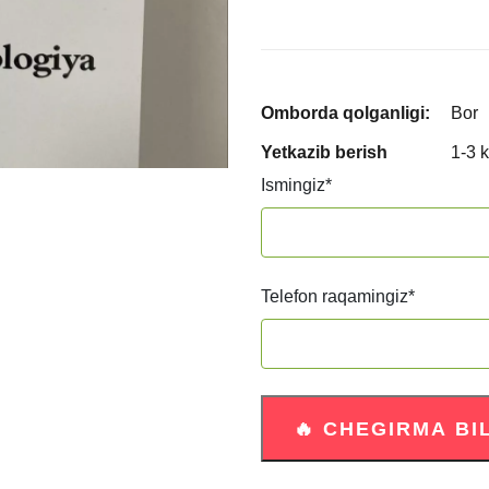
Omborda qolganligi:
Bor
Yetkazib berish
1-3 
Ismingiz
*
Telefon raqamingiz
*