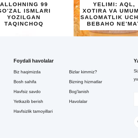
G 99
YELIMI: AQL,
MLARI
XOTIRA VA UMUMIY
AN
SALOMATLIK UCHUN
HOQ
BEBAHO NE'MAT
Foydali havolalar
Y
Si
Biz haqimizda
Bizlar kimmiz?
y
Bosh sahifa
Bizning hizmatlar
Havfsiz savdo
Bog'lanish
Yetkazib berish
Havolalar
Havfsizlik tamoyillari