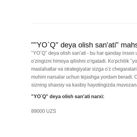
""YO`Q" deya olish san'ati" mahs
"YO`Q" deya olish san'ati - bu har qanday inson 
o'zingizni himoya qilishni o'rgatadi. Ko'pchilik "y
maslahatlar va strategiyalar sizga o'z chegaralari
muhim narsalar uchun tejashga yordam beradi. O'zi
sizning shaxsiy va kasbiy hayotingizda muvozan
"YO`Q" deya olish san'ati narxi:
89000 UZS