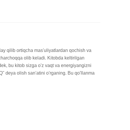
 qilib ortiqcha mas'uliyatlardan qochish va 
charchoqqa olib keladi. Kitobda keltirilgan 
ek, bu kitob sizga o'z vaqt va energiyangizni 
" deya olish san'atini o'rganing. Bu qo'llanma 