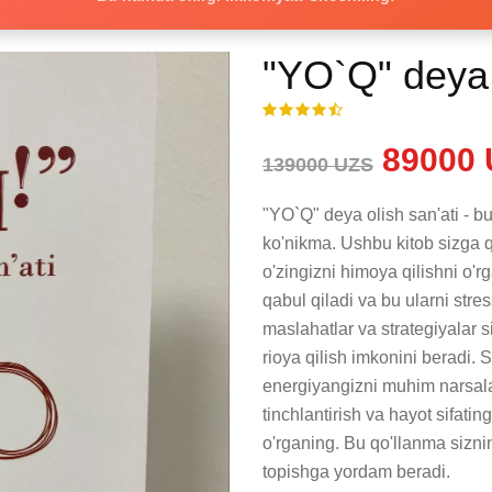
"YO`Q" deya 
89000 
139000 UZS
"YO`Q" deya olish san'ati - 
ko'nikma. Ushbu kitob sizga q
o'zingizni himoya qilishni o'rg
qabul qiladi va bu ularni stres
maslahatlar va strategiyalar s
rioya qilish imkonini beradi. 
energiyangizni muhim narsala
tinchlantirish va hayot sifatin
o'rganing. Bu qo'llanma sizn
topishga yordam beradi.