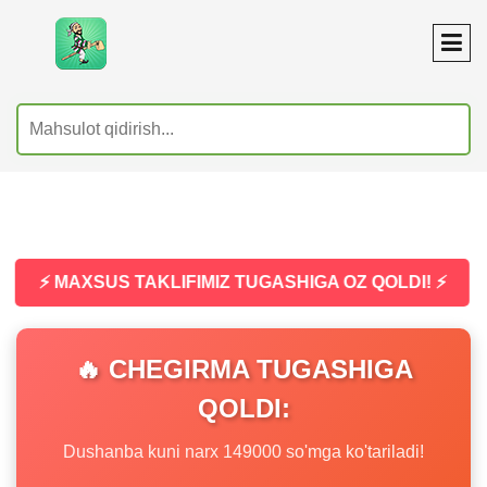
⚡ MAXSUS TAKLIFIMIZ TUGASHIGA OZ QOLDI! ⚡
🔥 CHEGIRMA TUGASHIGA
QOLDI:
Dushanba kuni narx 149000 so'mga ko'tariladi!