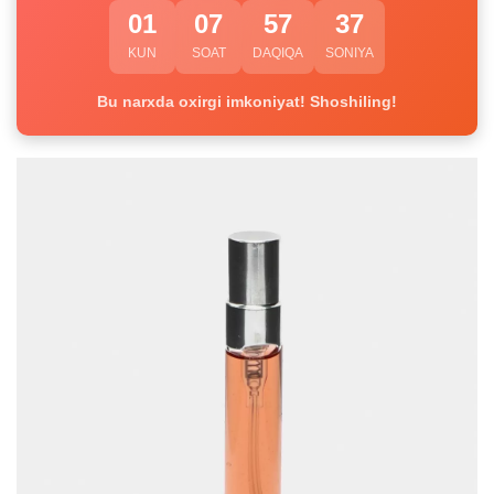
01
07
57
37
KUN
SOAT
DAQIQA
SONIYA
Bu narxda oxirgi imkoniyat! Shoshiling!