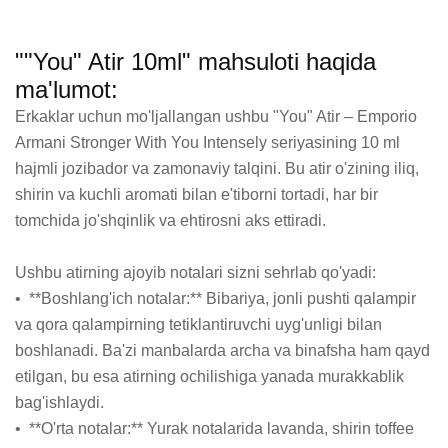
""You" Atir 10ml" mahsuloti haqida
ma'lumot:
Erkaklar uchun mo'ljallangan ushbu "You" Atir – Emporio 
Armani Stronger With You Intensely seriyasining 10 ml 
hajmli jozibador va zamonaviy talqini. Bu atir o'zining iliq, 
shirin va kuchli aromati bilan e'tiborni tortadi, har bir 
tomchida jo'shqinlik va ehtirosni aks ettiradi.

Ushbu atirning ajoyib notalari sizni sehrlab qo'yadi:

•  **Boshlang'ich notalar:** Bibariya, jonli pushti qalampir 
va qora qalampirning tetiklantiruvchi uyg'unligi bilan 
boshlanadi. Ba'zi manbalarda archa va binafsha ham qayd 
etilgan, bu esa atirning ochilishiga yanada murakkablik 
bag'ishlaydi.

•  **O'rta notalar:** Yurak notalarida lavanda, shirin toffee 