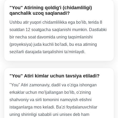
"You" Atirining qoldig'i (chidamliligi)
qanchalik uzoq saqlanadi?
Ushbu atir yuqori chidamlilikka ega bo'lib, terida 8
soatdan 12 soatgacha saqlanishi mumkin. Dastlabki
bir necha soat davomida uning taqsimlanishi
(proyeksiya) juda kuchli bo'ladi, bu esa atirning
sezilarli darajada tarqalishini ta'minlaydi.
"You" Atiri kimlar uchun tavsiya etiladi?
"You" Atiri zamonaviy, dadil va o'ziga ishongan
erkaklar uchun mo'ljallangan bo'lib, o'zining
shahvoniy va sirli tomonini namoyish etishni
istaganlarga mos keladi. Ba'zi foydalanuvchilar
uning shirinligi sababli uni unisex deb ham