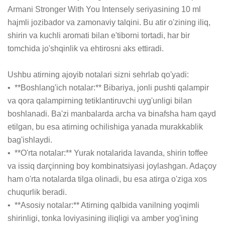
Armani Stronger With You Intensely seriyasining 10 ml 
hajmli jozibador va zamonaviy talqini. Bu atir o'zining iliq, 
shirin va kuchli aromati bilan e'tiborni tortadi, har bir 
tomchida jo'shqinlik va ehtirosni aks ettiradi.

Ushbu atirning ajoyib notalari sizni sehrlab qo'yadi:

•  **Boshlang'ich notalar:** Bibariya, jonli pushti qalampir 
va qora qalampirning tetiklantiruvchi uyg'unligi bilan 
boshlanadi. Ba'zi manbalarda archa va binafsha ham qayd 
etilgan, bu esa atirning ochilishiga yanada murakkablik 
bag'ishlaydi.

•  **O'rta notalar:** Yurak notalarida lavanda, shirin toffee 
va issiq darçinning boy kombinatsiyasi joylashgan. Adaçoy 
ham o'rta notalarda tilga olinadi, bu esa atirga o'ziga xos 
chuqurlik beradi.

•  **Asosiy notalar:** Atirning qalbida vanilning yoqimli 
shirinligi, tonka loviyasining iliqligi va amber yog'ining 