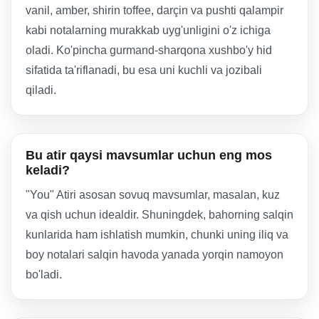
vanil, amber, shirin toffee, darçin va pushti qalampir
kabi notalarning murakkab uyg'unligini o'z ichiga
oladi. Ko'pincha gurmand-sharqona xushbo'y hid
sifatida ta'riflanadi, bu esa uni kuchli va jozibali
qiladi.
Bu atir qaysi mavsumlar uchun eng mos
keladi?
"You" Atiri asosan sovuq mavsumlar, masalan, kuz
va qish uchun idealdir. Shuningdek, bahorning salqin
kunlarida ham ishlatish mumkin, chunki uning iliq va
boy notalari salqin havoda yanada yorqin namoyon
bo'ladi.