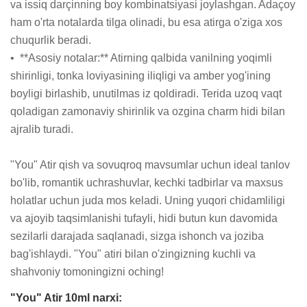
va issiq darçinning boy kombinatsiyasi joylashgan. Adaçoy 
ham o'rta notalarda tilga olinadi, bu esa atirga o'ziga xos 
chuqurlik beradi.

•  **Asosiy notalar:** Atirning qalbida vanilning yoqimli 
shirinligi, tonka loviyasining iliqligi va amber yog'ining 
boyligi birlashib, unutilmas iz qoldiradi. Terida uzoq vaqt 
qoladigan zamonaviy shirinlik va ozgina charm hidi bilan 
ajralib turadi.

"You" Atir qish va sovuqroq mavsumlar uchun ideal tanlov 
bo'lib, romantik uchrashuvlar, kechki tadbirlar va maxsus 
holatlar uchun juda mos keladi. Uning yuqori chidamliligi 
va ajoyib taqsimlanishi tufayli, hidi butun kun davomida 
sezilarli darajada saqlanadi, sizga ishonch va joziba 
bag'ishlaydi. "You" atiri bilan o'zingizning kuchli va 
shahvoniy tomoningizni oching!
"You" Atir 10ml narxi: