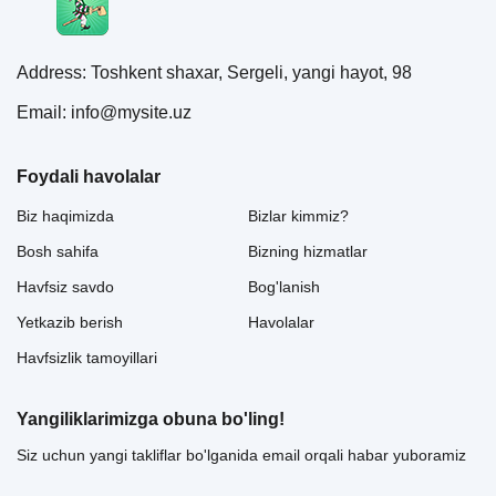
Address: Toshkent shaxar, Sergeli, yangi hayot, 98
Email: info@mysite.uz
Foydali havolalar
Biz haqimizda
Bizlar kimmiz?
Bosh sahifa
Bizning hizmatlar
Havfsiz savdo
Bog'lanish
Yetkazib berish
Havolalar
Havfsizlik tamoyillari
Yangiliklarimizga obuna bo'ling!
Siz uchun yangi takliflar bo'lganida email orqali habar yuboramiz