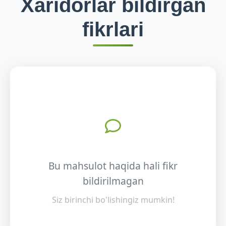
Xaridorlar bildirgan
fikrlari
Bu mahsulot haqida hali fikr
bildirilmagan
Siz birinchi bo'lishingiz mumkin!