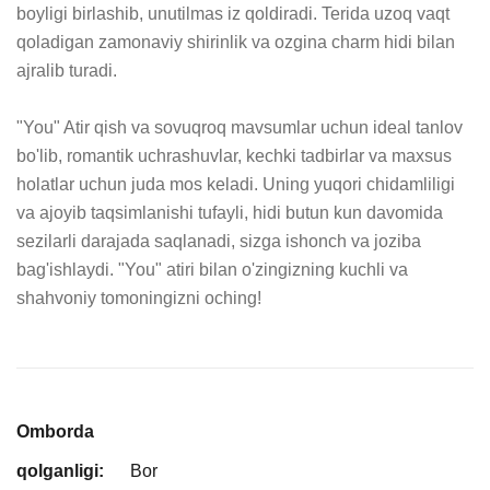
boyligi birlashib, unutilmas iz qoldiradi. Terida uzoq vaqt 
qoladigan zamonaviy shirinlik va ozgina charm hidi bilan 
ajralib turadi.

"You" Atir qish va sovuqroq mavsumlar uchun ideal tanlov 
bo'lib, romantik uchrashuvlar, kechki tadbirlar va maxsus 
holatlar uchun juda mos keladi. Uning yuqori chidamliligi 
va ajoyib taqsimlanishi tufayli, hidi butun kun davomida 
sezilarli darajada saqlanadi, sizga ishonch va joziba 
bag'ishlaydi. "You" atiri bilan o'zingizning kuchli va 
shahvoniy tomoningizni oching!
Omborda
qolganligi:
Bor