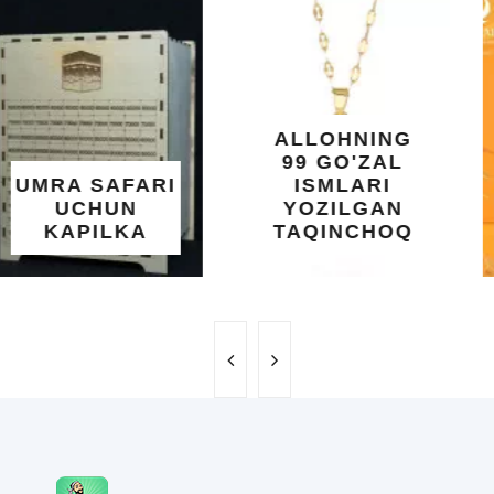
O'SUVCHI
KUNDUR
DARAXTINING
SHIFOBAXSH
YELIMI: AQL,
XOTIRA VA
ALLOHNING
UMUMIY
99 GO'ZAL
SALOMATLIK
ISMLARI
UCHUN
YOZILGAN
BEBAHO
TAQINCHOQ
NE'MAT