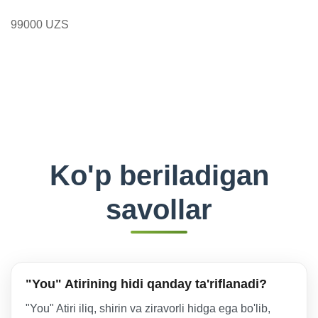
99000 UZS
Ko'p beriladigan
savollar
"You" Atirining hidi qanday ta'riflanadi?
"You" Atiri iliq, shirin va ziravorli hidga ega bo'lib,