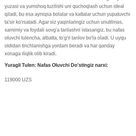
yuzasi va yumshoq tuzilishi uni quchoqlash uchun ideal 
qiladi, bu esa ayniqsa bolalar va kattalar uchun yupatuvchi 
ta'sir ko'rsatadi. Agar siz yaqinlaringiz uchun unutilmas, 
samimiy va foydali sovg'a tanlashni istasangiz, bu nafas 
oluvchi tulencha, albatta, to'g'ri tanlov bo'la oladi. U uyqu 
oldidan tinchlanishga yordam beradi va har qanday 
xonaga iliqlik olib kiradi.
Yuragli Tulen: Nafas Oluvchi Do'stingiz narxi:
119000 UZS