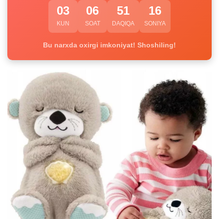
03
06
51
15
KUN
SOAT
DAQIQA
SONIYA
Bu narxda oxirgi imkoniyat! Shoshiling!