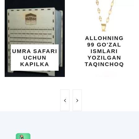
KUNDUR
DARAXTININ
SHIFOBAXS
YELIMI: AQL
XOTIRA VA
ALLOHNING
UMUMIY
99 GO'ZAL
SALOMATLI
I
ISMLARI
UCHUN
YOZILGAN
BEBAHO
TAQINCHOQ
NE'MAT