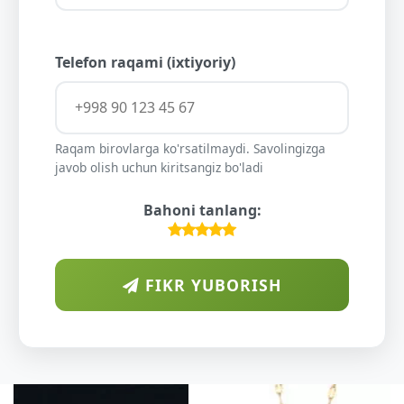
Telefon raqami (ixtiyoriy)
Raqam birovlarga ko'rsatilmaydi. Savolingizga
javob olish uchun kiritsangiz bo'ladi
Bahoni tanlang:
FIKR YUBORISH
ARAB
DIYORIDA
O'SUVCHI