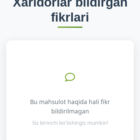
Xaridorlar bildirgan
fikrlari
Bu mahsulot haqida hali fikr
bildirilmagan
Siz birinchi bo'lishingiz mumkin!