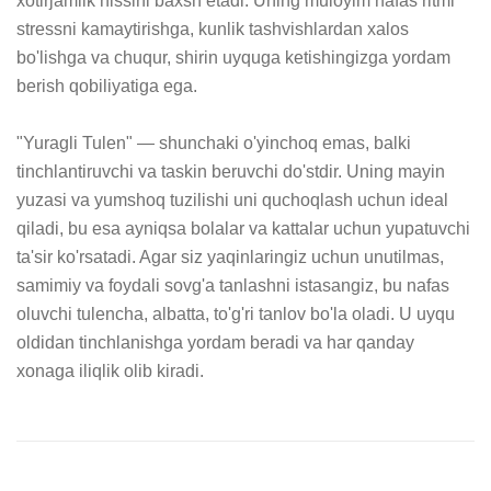
xotirjamlik hissini baxsh etadi. Uning muloyim nafas ritmi 
stressni kamaytirishga, kunlik tashvishlardan xalos 
bo'lishga va chuqur, shirin uyquga ketishingizga yordam 
berish qobiliyatiga ega.

"Yuragli Tulen" — shunchaki o'yinchoq emas, balki 
tinchlantiruvchi va taskin beruvchi do'stdir. Uning mayin 
yuzasi va yumshoq tuzilishi uni quchoqlash uchun ideal 
qiladi, bu esa ayniqsa bolalar va kattalar uchun yupatuvchi 
ta'sir ko'rsatadi. Agar siz yaqinlaringiz uchun unutilmas, 
samimiy va foydali sovg'a tanlashni istasangiz, bu nafas 
oluvchi tulencha, albatta, to'g'ri tanlov bo'la oladi. U uyqu 
oldidan tinchlanishga yordam beradi va har qanday 
xonaga iliqlik olib kiradi.