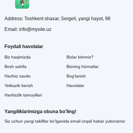
Address: Toshkent shaxar, Sergeli, yangi hayot, 98
Email: info@mysite.uz
Foydali havolalar
Biz haqimizda
Bizlar kimmiz?
Bosh sahifa
Bizning hizmatlar
Havfsiz savdo
Bog'lanish
Yetkazib berish
Havolalar
Havfsizlik tamoyillari
Yangiliklarimizga obuna bo'ling!
Siz uchun yangi takliflar bo'lganida email orqali habar yuboramiz