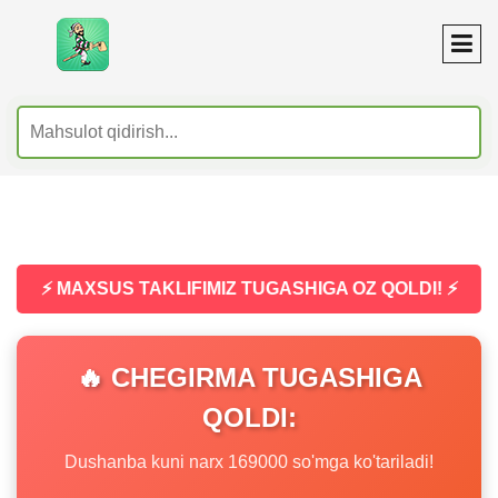
⚡ MAXSUS TAKLIFIMIZ TUGASHIGA OZ QOLDI! ⚡
🔥 CHEGIRMA TUGASHIGA
QOLDI:
Dushanba kuni narx 169000 so'mga ko'tariladi!