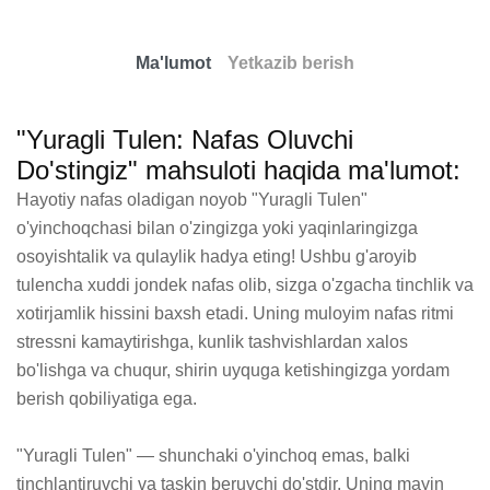
Ma'lumot
Yetkazib berish
"Yuragli Tulen: Nafas Oluvchi
Do'stingiz" mahsuloti haqida ma'lumot:
Hayotiy nafas oladigan noyob "Yuragli Tulen" 
o'yinchoqchasi bilan o'zingizga yoki yaqinlaringizga 
osoyishtalik va qulaylik hadya eting! Ushbu g'aroyib 
tulencha xuddi jondek nafas olib, sizga o'zgacha tinchlik va 
xotirjamlik hissini baxsh etadi. Uning muloyim nafas ritmi 
stressni kamaytirishga, kunlik tashvishlardan xalos 
bo'lishga va chuqur, shirin uyquga ketishingizga yordam 
berish qobiliyatiga ega.

"Yuragli Tulen" — shunchaki o'yinchoq emas, balki 
tinchlantiruvchi va taskin beruvchi do'stdir. Uning mayin 