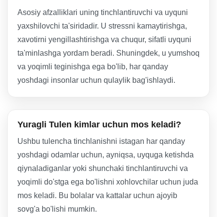
Asosiy afzalliklari uning tinchlantiruvchi va uyquni
yaxshilovchi ta'siridadir. U stressni kamaytirishga,
xavotirni yengillashtirishga va chuqur, sifatli uyquni
ta'minlashga yordam beradi. Shuningdek, u yumshoq
va yoqimli teginishga ega bo'lib, har qanday
yoshdagi insonlar uchun qulaylik bag'ishlaydi.
Yuragli Tulen kimlar uchun mos keladi?
Ushbu tulencha tinchlanishni istagan har qanday
yoshdagi odamlar uchun, ayniqsa, uyquga ketishda
qiynaladiganlar yoki shunchaki tinchlantiruvchi va
yoqimli do'stga ega bo'lishni xohlovchilar uchun juda
mos keladi. Bu bolalar va kattalar uchun ajoyib
sovg'a bo'lishi mumkin.