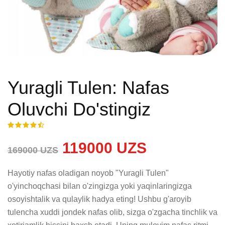
Yuragli Tulen: Nafas
Oluvchi Do'stingiz
119000 UZS
169000 UZS
Hayotiy nafas oladigan noyob "Yuragli Tulen" 
o'yinchoqchasi bilan o'zingizga yoki yaqinlaringizga 
osoyishtalik va qulaylik hadya eting! Ushbu g'aroyib 
tulencha xuddi jondek nafas olib, sizga o'zgacha tinchlik va 