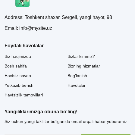
Address: Toshkent shaxar, Sergeli, yangi hayot, 98
Email: info@mysite.uz
Foydali havolalar
Biz haqimizda
Bizlar kimmiz?
Bosh sahifa
Bizning hizmatlar
Havfsiz savdo
Bog'lanish
Yetkazib berish
Havolalar
Havfsizlik tamoyillari
Yangiliklarimizga obuna bo'ling!
Siz uchun yangi takliflar bo'lganida email orqali habar yuboramiz