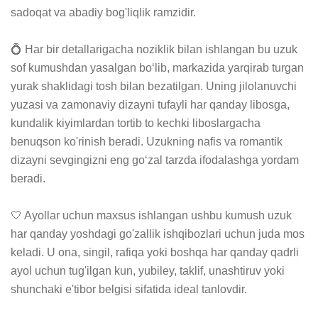
sadoqat va abadiy bog'liqlik ramzidir.

💍 Har bir detallarigacha noziklik bilan ishlangan bu uzuk 
sof kumushdan yasalgan bo‘lib, markazida yarqirab turgan 
yurak shaklidagi tosh bilan bezatilgan. Uning jilolanuvchi 
yuzasi va zamonaviy dizayni tufayli har qanday libosga, 
kundalik kiyimlardan tortib to kechki liboslargacha 
benuqson ko'rinish beradi. Uzukning nafis va romantik 
dizayni sevgingizni eng go‘zal tarzda ifodalashga yordam 
beradi.

🤍 Ayollar uchun maxsus ishlangan ushbu kumush uzuk 
har qanday yoshdagi go'zallik ishqibozlari uchun juda mos 
keladi. U ona, singil, rafiqa yoki boshqa har qanday qadrli 
ayol uchun tug'ilgan kun, yubiley, taklif, unashtiruv yoki 
shunchaki e'tibor belgisi sifatida ideal tanlovdir.
