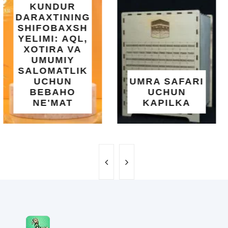
INTEX EASY
SET BASSEYN
| 183X51 SM |
OSON
O'RNATILUVCHI
UMRA SAFARI
YOZGI
UCHUN
SALQINLIK VA
KAPILKA
MAROQ