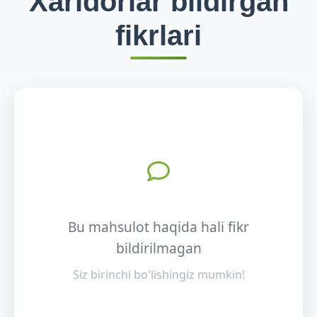
Xaridorlar bildirgan
fikrlari
Bu mahsulot haqida hali fikr
bildirilmagan
Siz birinchi bo'lishingiz mumkin!