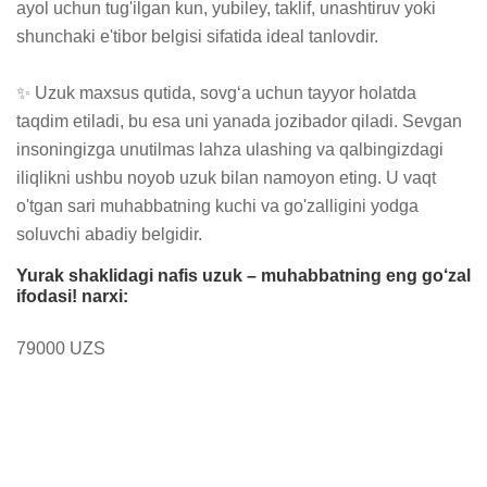
ayol uchun tug'ilgan kun, yubiley, taklif, unashtiruv yoki 
shunchaki e'tibor belgisi sifatida ideal tanlovdir.

✨ Uzuk maxsus qutida, sovg‘a uchun tayyor holatda 
taqdim etiladi, bu esa uni yanada jozibador qiladi. Sevgan 
insoningizga unutilmas lahza ulashing va qalbingizdagi 
iliqlikni ushbu noyob uzuk bilan namoyon eting. U vaqt 
o'tgan sari muhabbatning kuchi va go'zalligini yodga 
soluvchi abadiy belgidir.
Yurak shaklidagi nafis uzuk – muhabbatning eng go‘zal
ifodasi! narxi:
79000 UZS