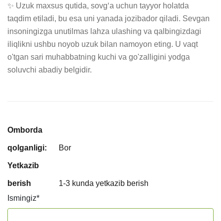
✨ Uzuk maxsus qutida, sovg‘a uchun tayyor holatda 
taqdim etiladi, bu esa uni yanada jozibador qiladi. Sevgan 
insoningizga unutilmas lahza ulashing va qalbingizdagi 
iliqlikni ushbu noyob uzuk bilan namoyon eting. U vaqt 
o'tgan sari muhabbatning kuchi va go'zalligini yodga 
soluvchi abadiy belgidir.
Omborda
qolganligi:
Bor
Yetkazib
berish
1-3 kunda yetkazib berish
Ismingiz
*