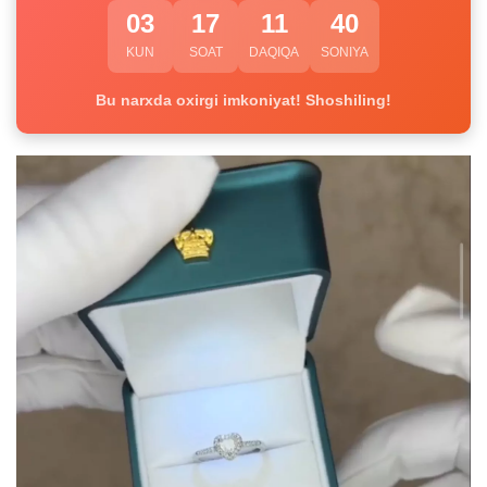
03
17
11
40
KUN
SOAT
DAQIQA
SONIYA
Bu narxda oxirgi imkoniyat! Shoshiling!