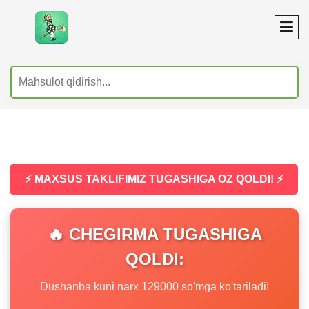
⚡ MAXSUS TAKLIFIMIZ TUGASHIGA OZ QOLDI! ⚡
🔥 CHEGIRMA TUGASHIGA
QOLDI:
Dushanba kuni narx 129000 so'mga ko'tariladi!