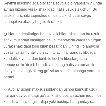
Sevimli insoningizga o'zgacha sovg'a qidiryapsizmi? Unda 
aynan bizning yurak shaklidagi nafis uzuk siz uchun! Bu 
uzuk shunchaki taqinchoq emas, balki chuqur sevgi, 
sadoqat va abadiy bog'liqlik ramzidir.

💍 Har bir detallarigacha noziklik bilan ishlangan bu uzuk 
sof kumushdan yasalgan bo‘lib, markazida yarqirab turgan 
yurak shaklidagi tosh bilan bezatilgan. Uning jilolanuvchi 
yuzasi va zamonaviy dizayni tufayli har qanday libosga, 
kundalik kiyimlardan tortib to kechki liboslargacha 
benuqson ko'rinish beradi. Uzukning nafis va romantik 
dizayni sevgingizni eng go‘zal tarzda ifodalashga yordam 
beradi.

🤍 Ayollar uchun maxsus ishlangan ushbu kumush uzuk 
har qanday yoshdagi go'zallik ishqibozlari uchun juda mos 
keladi. U ona, singil, rafiqa yoki boshqa har qanday qadrli 