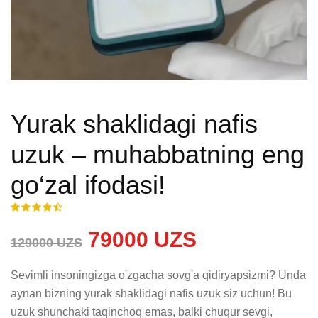
Yurak shaklidagi nafis
uzuk – muhabbatning eng
go‘zal ifodasi!
79000 UZS
129000 UZS
Sevimli insoningizga o'zgacha sovg'a qidiryapsizmi? Unda 
aynan bizning yurak shaklidagi nafis uzuk siz uchun! Bu 
uzuk shunchaki taqinchoq emas, balki chuqur sevgi, 