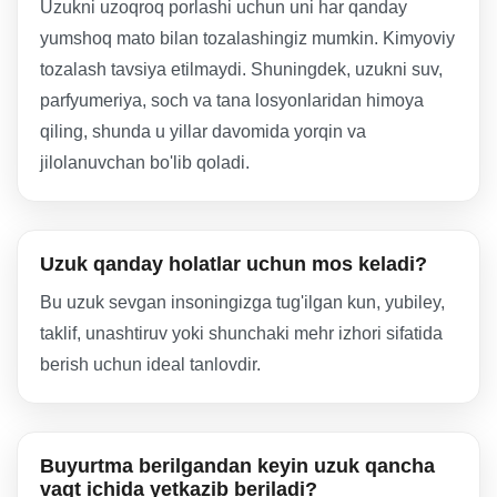
Uzukni uzoqroq porlashi uchun uni har qanday
yumshoq mato bilan tozalashingiz mumkin. Kimyoviy
tozalash tavsiya etilmaydi. Shuningdek, uzukni suv,
parfyumeriya, soch va tana losyonlaridan himoya
qiling, shunda u yillar davomida yorqin va
jilolanuvchan bo'lib qoladi.
Uzuk qanday holatlar uchun mos keladi?
Bu uzuk sevgan insoningizga tug'ilgan kun, yubiley,
taklif, unashtiruv yoki shunchaki mehr izhori sifatida
berish uchun ideal tanlovdir.
Buyurtma berilgandan keyin uzuk qancha
vaqt ichida yetkazib beriladi?