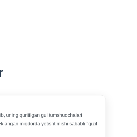
r
ib, uning quritilgan gul tumshuqchalari
klangan miqdorda yetishtirilishi sababli "qizil