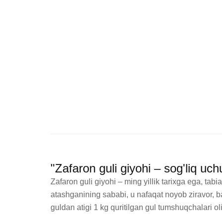
"Zafaron guli giyohi – sog'liq 
Zafaron guli giyohi – ming yillik tarixga ega, tab
atashganining sababi, u nafaqat noyob ziravor, ba
guldan atigi 1 kg quritilgan gul tumshuqchalari o