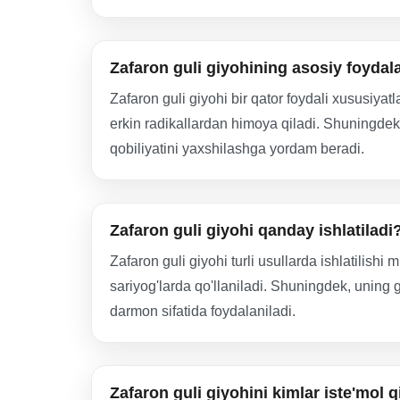
Zafaron guli giyohining asosiy foydal
Zafaron guli giyohi bir qator foydali xususiyat
erkin radikallardan himoya qiladi. Shuningdek,
qobiliyatini yaxshilashga yordam beradi.
Zafaron guli giyohi qanday ishlatiladi
Zafaron guli giyohi turli usullarda ishlatilis
sariyog'larda qo'llaniladi. Shuningdek, uning 
darmon sifatida foydalaniladi.
Zafaron guli giyohini kimlar iste'mol