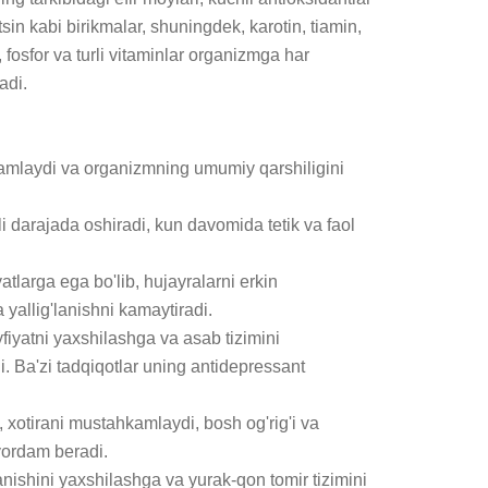
tsin kabi birikmalar, shuningdek, karotin, tiamin, 
y, fosfor va turli vitaminlar organizmga har 
di.

kamlaydi va organizmning umumiy qarshiligini 
li darajada oshiradi, kun davomida tetik va faol 
atlarga ega bo'lib, hujayralarni erkin 
yallig'lanishni kamaytiradi.

yfiyatni yaxshilashga va asab tizimini 
. Ba'zi tadqiqotlar uning antidepressant 
i, xotirani mustahkamlaydi, bosh og'rig'i va 
yordam beradi.

nishini yaxshilashga va yurak-qon tomir tizimini 