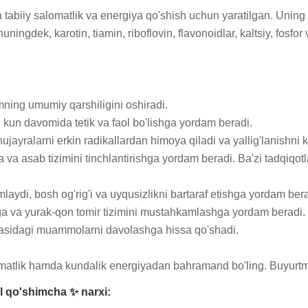
tabiiy salomatlik va energiya qo'shish uchun yaratilgan. Uning tar
huningdek, karotin, tiamin, riboflovin, flavonoidlar, kaltsiy, fosf
ning umumiy qarshiligini oshiradi.

i, kun davomida tetik va faol bo'lishga yordam beradi.

hujayralarni erkin radikallardan himoya qiladi va yallig'lanishni k
a va asab tizimini tinchlantirishga yordam beradi. Ba'zi tadqiqotl
mlaydi, bosh og'rig'i va uyqusizlikni bartaraf etishga yordam berad
ga va yurak-qon tomir tizimini mustahkamlashga yordam beradi.

pardasidagi muammolarni davolashga hissa qo'shadi.

lomatlik hamda kundalik energiyadan bahramand bo'ling. Buyurt
l qo'shimcha ✨ narxi: