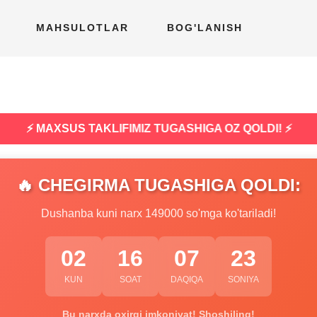
MAHSULOTLAR
BOG'LANISH
⚡ MAXSUS TAKLIFIMIZ TUGASHIGA OZ QOLDI! ⚡
🔥 CHEGIRMA TUGASHIGA QOLDI:
Dushanba kuni narx 149000 so'mga ko'tariladi!
02
16
07
22
KUN
SOAT
DAQIQA
SONIYA
Bu narxda oxirgi imkoniyat! Shoshiling!