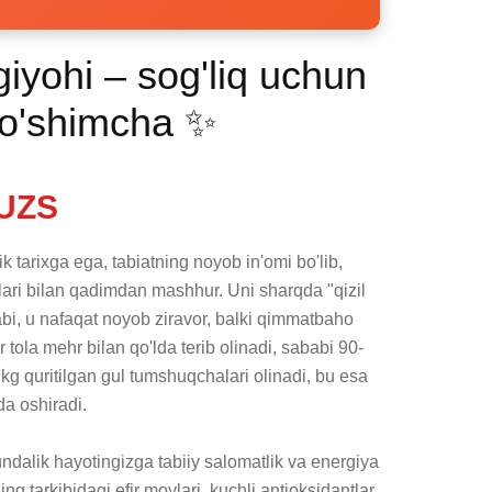
giyohi – sog'liq uchun
o'shimcha ✨
UZS
ik tarixga ega, tabiatning noyob in'omi bo'lib, 
lari bilan qadimdan mashhur. Uni sharqda "qizil 
bi, u nafaqat noyob ziravor, balki qimmatbaho 
r tola mehr bilan qo'lda terib olinadi, sababi 90-
kg quritilgan gul tumshuqchalari olinadi, bu esa 
 oshiradi.

ndalik hayotingizga tabiiy salomatlik va energiya 
g tarkibidagi efir moylari, kuchli antioksidantlar 