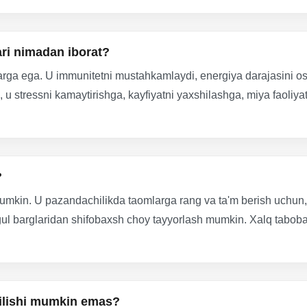
ari nimadan iborat?
larga ega. U immunitetni mustahkamlaydi, energiya darajasini oshi
 u stressni kamaytirishga, kayfiyatni yaxshilashga, miya faoliyat
?
hi mumkin. U pazandachilikda taomlarga rang va ta'm berish uchun
gul barglaridan shifobaxsh choy tayyorlash mumkin. Xalq tabobati
 qilishi mumkin emas?