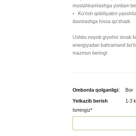
mustahkamlashga yordam ber
•   Ko'rish qobiliyatini yaxsh
davolashga hissa qo'shadi.

Ushbu noyob giyohni sinab ko'
energiyadan bahramand bo'lin
mazmun bering!
Omborda qolganligi:
Bor
Yetkazib berish
1-3 
Ismingiz
*