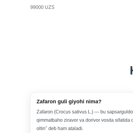
99000 UZS
Zafaron guli giyohi nima?
Zafaron (Crocus sativus L.) — bu sapsarguldosh
qimmatbaho ziravor va dorivor vosita sifatida q
oltin" deb ham ataladi.