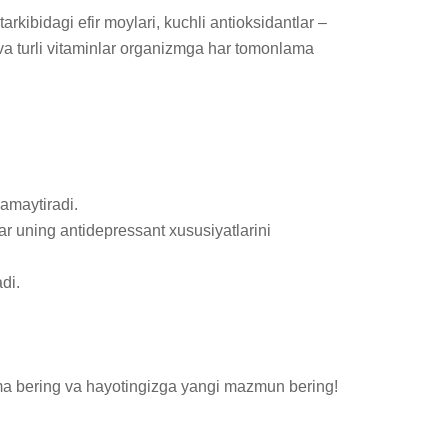
kibidagi efir moylari, kuchli antioksidantlar – 
or va turli vitaminlar organizmga har tomonlama 
amaytiradi.

ar uning antidepressant xususiyatlarini 
i.

ma bering va hayotingizga yangi mazmun bering!