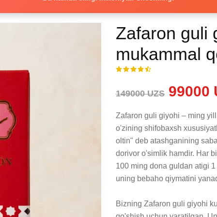
Zafaron guli 
mukammal q
99000 
149000 UZS
Zafaron guli giyohi – ming yill
o'zining shifobaxsh xususiyat
oltin" deb atashganining saba
dorivor o'simlik hamdir. Har bi
100 ming dona guldan atigi 1 
uning bebaho qiymatini yanada
Bizning Zafaron guli giyohi ku
qo'shish uchun yaratilgan. Unin