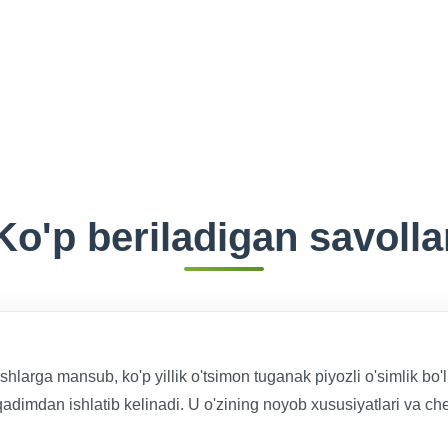
Ko'p beriladigan savolla
larga mansub, ko'p yillik o'tsimon tuganak piyozli o'simlik bo'l
adimdan ishlatib kelinadi. U o'zining noyob xususiyatlari va che