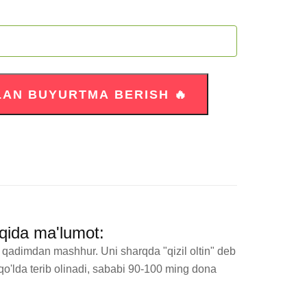
qida ma'lumot:
an qadimdan mashhur. Uni sharqda "qizil oltin" deb 
qo'lda terib olinadi, sababi 90-100 ming dona 