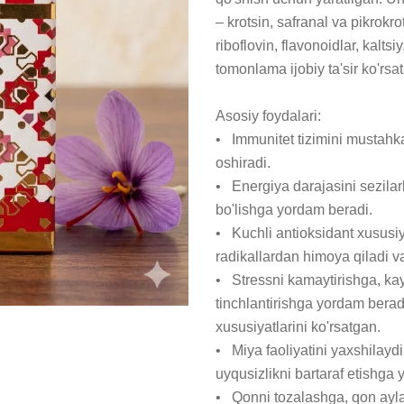
– krotsin, safranal va pikrokro
riboflovin, flavonoidlar, kaltsi
tomonlama ijobiy ta'sir ko'rsata
Asosiy foydalari:

•   Immunitet tizimini mustah
oshiradi.

•   Energiya darajasini sezilar
bo'lishga yordam beradi.

•   Kuchli antioksidant xususiy
radikallardan himoya qiladi va 
•   Stressni kamaytirishga, ka
tinchlantirishga yordam beradi
xususiyatlarini ko'rsatgan.

•   Miya faoliyatini yaxshilayd
uyqusizlikni bartaraf etishga 
•   Qonni tozalashga, qon ayla