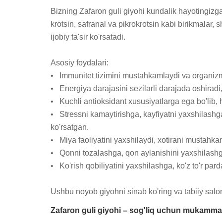
Bizning Zafaron guli giyohi kundalik hayotingizga 
krotsin, safranal va pikrokrotsin kabi birikmalar, s
ijobiy ta'sir ko'rsatadi.

Asosiy foydalari:

•   Immunitet tizimini mustahkamlaydi va organizm
•   Energiya darajasini sezilarli darajada oshirad
•   Kuchli antioksidant xususiyatlarga ega bo'lib, 
•   Stressni kamaytirishga, kayfiyatni yaxshilashg
ko'rsatgan.

•   Miya faoliyatini yaxshilaydi, xotirani mustahka
•   Qonni tozalashga, qon aylanishini yaxshilash
•   Ko'rish qobiliyatini yaxshilashga, ko'z to'r 
Ushbu noyob giyohni sinab ko'ring va tabiiy sa
Zafaron guli giyohi – sog'liq uchun mukamma