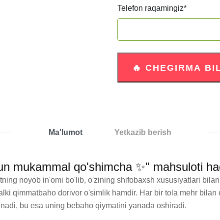
Telefon raqamingiz
*
Ma'lumot
Yetkazib berish
uchun mukammal qo'shimcha ✨" mahsuloti ha
iatning noyob in'omi bo'lib, o'zining shifobaxsh xususiyatlari bil
lki qimmatbaho dorivor o'simlik hamdir. Har bir tola mehr bilan 
linadi, bu esa uning bebaho qiymatini yanada oshiradi.
