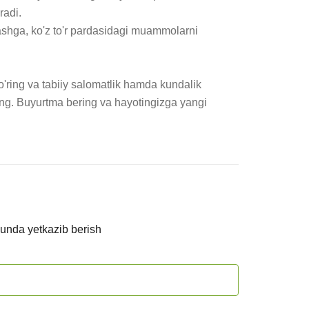
adi.

ilashga, ko'z to'r pardasidagi muammolarni 
ring va tabiiy salomatlik hamda kundalik 
g. Buyurtma bering va hayotingizga yangi 
kunda yetkazib berish