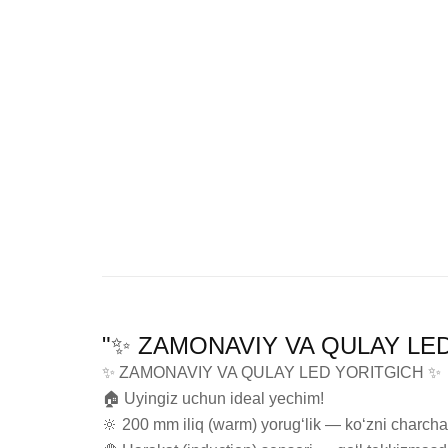
"✨ ZAMONAVIY VA QULAY LED Y
✨ ZAMONAVIY VA QULAY LED YORITGICH ✨

🏠 Uyingiz uchun ideal yechim!

🔆 200 mm iliq (warm) yorug‘lik — ko‘zni charcha