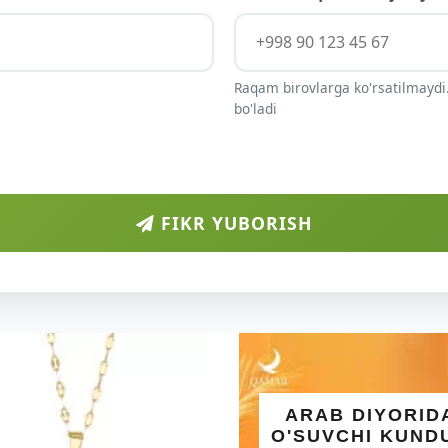
Raqam birovlarga ko'rsatilmaydi.
bo'ladi
FIKR YUBORISH
ARAB DIYORID
O'SUVCHI KUND