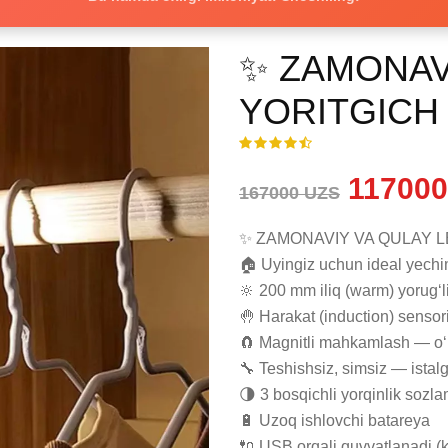
✨ ZAMONAV
YORITGICH
117000
167000 UZS
✨ ZAMONAVIY VA QULAY L
🏠 Uyingiz uchun ideal yechim
🔆 200 mm iliq (warm) yorug‘l
🤚 Harakat (induction) sensor
🧲 Magnitli mahkamlash — o‘r
🔧 Teshishsiz, simsiz — istal
🌗 3 bosqichli yorqinlik sozla
🔋 Uzoq ishlovchi batareya

🔌 USB orqali quvvatlanadi (k