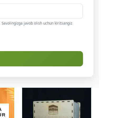
 Savolingizga javob olish uchun kiritsangiz
A
UR