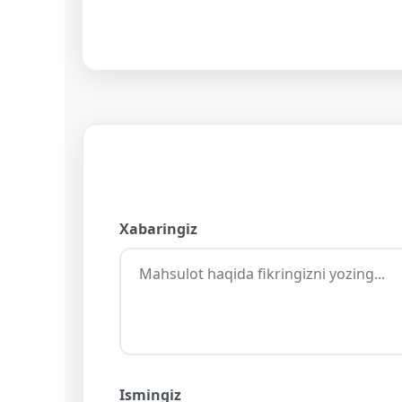
Xabaringiz
Ismingiz