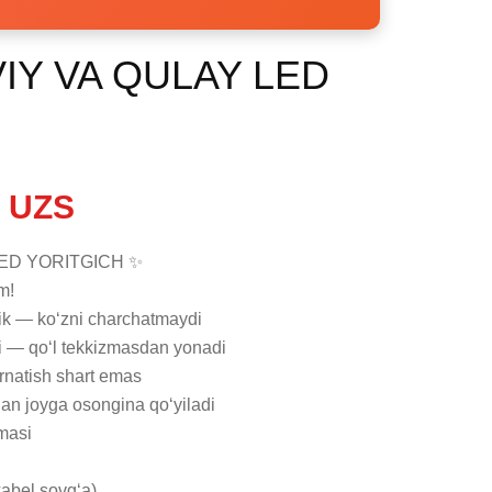
IY VA QULAY LED
 UZS
ED YORITGICH ✨

!

ik — ko‘zni charchatmaydi

i — qo‘l tekkizmasdan yonadi

natish shart emas

gan joyga osongina qo‘yiladi

masi

abel sovg‘a)
