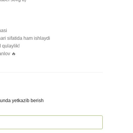
asi

ari sifatida ham ishlaydi

qulaylik!

anlov 🔥
kunda yetkazib berish