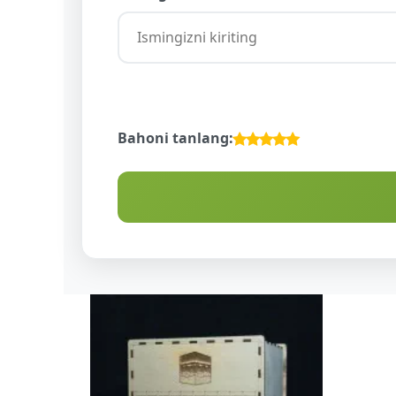
Bahoni tanlang:
DA
NDUR