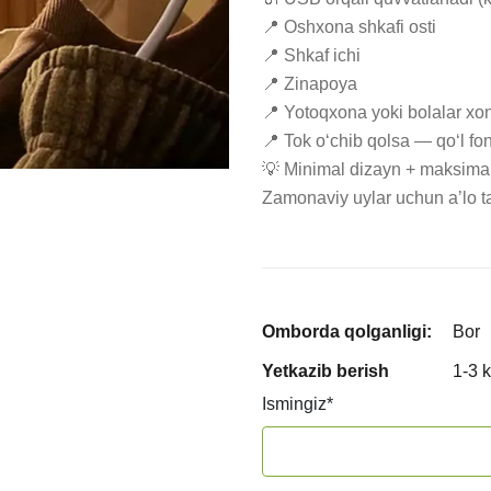
📍 Oshxona shkafi osti

📍 Shkaf ichi

📍 Zinapoya

📍 Yotoqxona yoki bolalar xon
📍 Tok o‘chib qolsa — qo‘l fon
💡 Minimal dizayn + maksimal 
Zamonaviy uylar uchun a’lo t
Omborda qolganligi:
Bor
Yetkazib berish
1-3 
Ismingiz
*