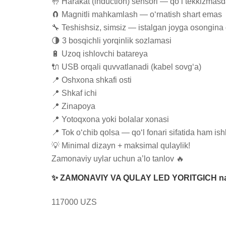
🤚 Harakat (induction) sensori — qo‘l tekkizmasd
🧲 Magnitli mahkamlash — o‘rnatish shart emas

🔧 Teshishsiz, simsiz — istalgan joyga osongina q
🌗 3 bosqichli yorqinlik sozlamasi

🔋 Uzoq ishlovchi batareya

🔌 USB orqali quvvatlanadi (kabel sovg‘a)

📍 Oshxona shkafi osti

📍 Shkaf ichi

📍 Zinapoya

📍 Yotoqxona yoki bolalar xonasi

📍 Tok o‘chib qolsa — qo‘l fonari sifatida ham ishl
💡 Minimal dizayn + maksimal qulaylik!

Zamonaviy uylar uchun a’lo tanlov 🔥
✨ ZAMONAVIY VA QULAY LED YORITGICH na
117000 UZS