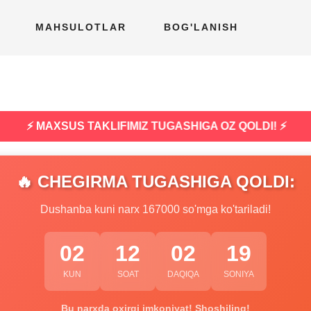
MAHSULOTLAR
BOG'LANISH
⚡ MAXSUS TAKLIFIMIZ TUGASHIGA OZ QOLDI! ⚡
🔥 CHEGIRMA TUGASHIGA QOLDI:
Dushanba kuni narx 167000 so'mga ko'tariladi!
02
12
02
18
KUN
SOAT
DAQIQA
SONIYA
Bu narxda oxirgi imkoniyat! Shoshiling!