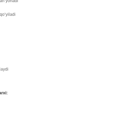
an yonadi

o‘yiladi

aydi

rxi: