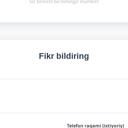
Siz birinchi bo'lishingiz mumkin!
Fikr bildiring
Telefon raqami (ixtiyoriy)