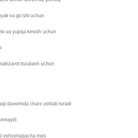
yak va go‘sht uchun

leto va yupqa kesish uchun



 sabzavot tozalash uchun

vaqt davomida charx ushlab turadi

anmaydi

al oshxonagacha mos