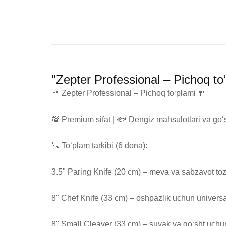
"Zepter Professional – Pichoq to
🍴 Zepter Professional – Pichoq to‘plami 🍴

💯 Premium sifat | 🐟 Dengiz mahsulotlari va go‘s
🔪 To‘plam tarkibi (6 dona):

3.5" Paring Knife (20 cm) – meva va sabzavot to
8" Chef Knife (33 cm) – oshpazlik uchun universa
8" Small Cleaver (33 cm) – suyak va go‘sht uchun