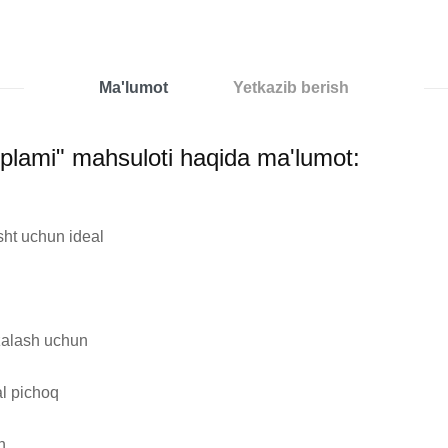
Ma'lumot
Yetkazib berish
‘plami" mahsuloti haqida ma'lumot:
ht uchun ideal

zalash uchun

l pichoq


