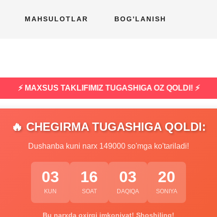
MAHSULOTLAR
BOG'LANISH
⚡ MAXSUS TAKLIFIMIZ TUGASHIGA OZ QOLDI! ⚡
🔥 CHEGIRMA TUGASHIGA QOLDI:
Dushanba kuni narx 149000 so'mga ko'tariladi!
03
16
03
19
KUN
SOAT
DAQIQA
SONIYA
Bu narxda oxirgi imkoniyat! Shoshiling!