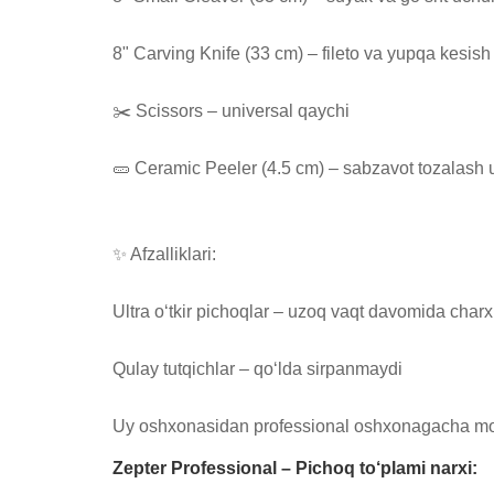
8" Carving Knife (33 cm) – fileto va yupqa kesish
✂️ Scissors – universal qaychi

🥒 Ceramic Peeler (4.5 cm) – sabzavot tozalash 
✨ Afzalliklari:

Ultra o‘tkir pichoqlar – uzoq vaqt davomida charx 
Qulay tutqichlar – qo‘lda sirpanmaydi

Uy oshxonasidan professional oshxonagacha m
Zepter Professional – Pichoq to‘plami narxi: