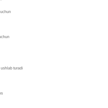
 uchun

uchun

ushlab turadi

os