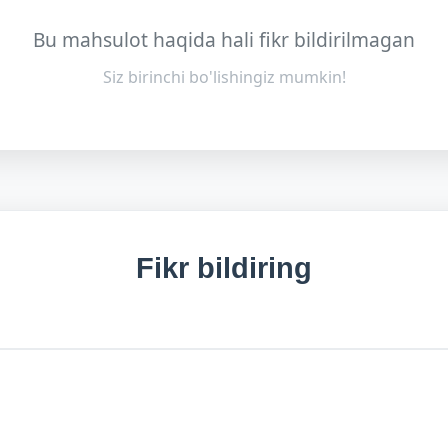
Bu mahsulot haqida hali fikr bildirilmagan
Siz birinchi bo'lishingiz mumkin!
Fikr bildiring