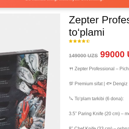
Zepter Profe
to‘plami
99000 
149000 UZS
🍴 Zepter Professional – Picho
💯 Premium sifat | 🐟 Dengiz 
🔪 To‘plam tarkibi (6 dona):

3.5" Paring Knife (20 cm) – 
8" Chef Knife (33 cm) – oshpa