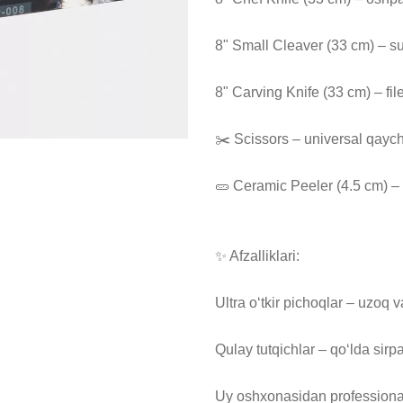
8" Small Cleaver (33 cm) – su
8" Carving Knife (33 cm) – fi
✂️ Scissors – universal qaychi
🥒 Ceramic Peeler (4.5 cm) –
✨ Afzalliklari:

Ultra o‘tkir pichoqlar – uzoq 
Qulay tutqichlar – qo‘lda sirp
Uy oshxonasidan profession