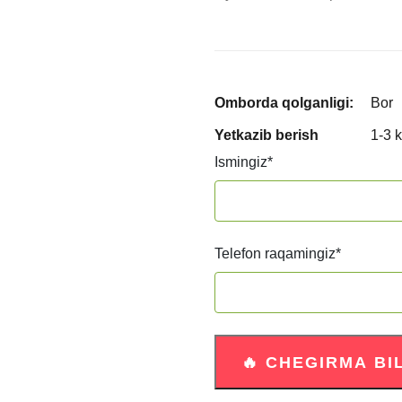
Omborda qolganligi:
Bor
Yetkazib berish
1-3 
Ismingiz
*
Telefon raqamingiz
*