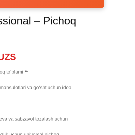
ssional – Pichoq
UZS
q to‘plami 🍴

mahsulotlari va go‘sht uchun ideal

meva va sabzavot tozalash uchun

zlik uchun universal pichoq
