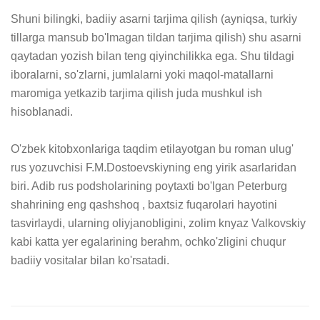
Shuni bilingki, badiiy asarni tarjima qilish (ayniqsa, turkiy 
tillarga mansub bo'lmagan tildan tarjima qilish) shu asarni 
qaytadan yozish bilan teng qiyinchilikka ega. Shu tildagi 
iboralarni, so'zlarni, jumlalarni yoki maqol-matallarni 
maromiga yetkazib tarjima qilish juda mushkul ish 
hisoblanadi.

O'zbek kitobxonlariga taqdim etilayotgan bu roman ulug' 
rus yozuvchisi F.M.Dostoevskiyning eng yirik asarlaridan 
biri. Adib rus podsholarining poytaxti bo'lgan Peterburg 
shahrining eng qashshoq , baxtsiz fuqarolari hayotini 
tasvirlaydi, ularning oliyjanobligini, zolim knyaz Valkovskiy 
kabi katta yer egalarining berahm, ochko'zligini chuqur 
badiiy vositalar bilan ko'rsatadi.