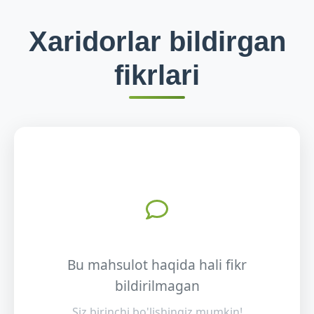
Xaridorlar bildirgan
fikrlari
Bu mahsulot haqida hali fikr
bildirilmagan
Siz birinchi bo'lishingiz mumkin!