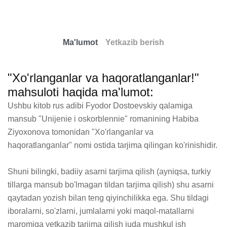
Ma'lumot
Yetkazib berish
"Xo'rlanganlar va haqoratlanganlar!"
mahsuloti haqida ma'lumot:
Ushbu kitob rus adibi Fyodor Dostoevskiy qalamiga 
mansub "Unijenie i oskorblennie" romanining Habiba 
Ziyoxonova tomonidan "Xo'rlanganlar va 
haqoratlanganlar" nomi ostida tarjima qilingan ko'rinishidir.

Shuni bilingki, badiiy asarni tarjima qilish (ayniqsa, turkiy 
tillarga mansub bo'lmagan tildan tarjima qilish) shu asarni 
qaytadan yozish bilan teng qiyinchilikka ega. Shu tildagi 
iboralarni, so'zlarni, jumlalarni yoki maqol-matallarni 
maromiga yetkazib tarjima qilish juda mushkul ish 