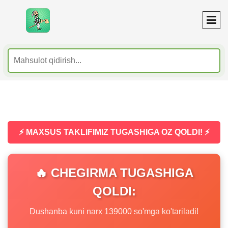
⚡ MAXSUS TAKLIFIMIZ TUGASHIGA OZ QOLDI! ⚡
🔥 CHEGIRMA TUGASHIGA
QOLDI:
Dushanba kuni narx 139000 so'mga ko'tariladi!