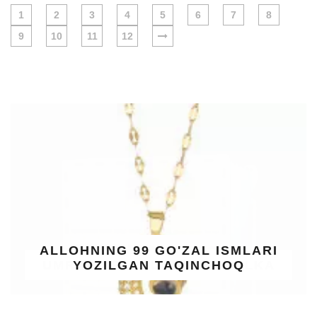
1
2
3
4
5
6
7
8
9
10
11
12
ALLOHNING 99 GO'ZAL ISMLARI
YOZILGAN TAQINCHOQ