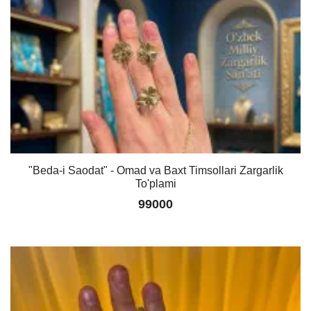
"Beda-i Saodat" - Omad va Baxt Timsollari Zargarlik
To'plami
99000