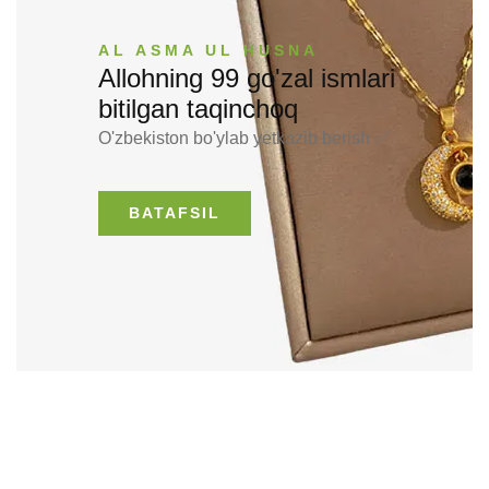
AL ASMA UL HUSNA
Allohning 99 go'zal ismlari
bitilgan taqinchoq
O'zbekiston bo'ylab yetkazib berish ✅
BATAFSIL