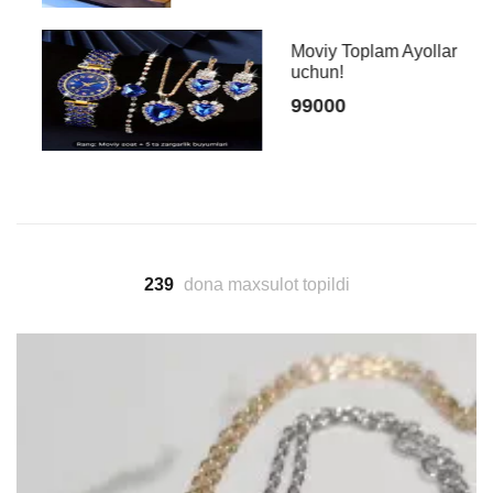
Moviy Toplam Ayollar
uchun!
99000
239
dona maxsulot topildi