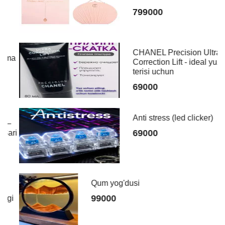
799000
CHANEL Precision Ultra
ma
Correction Lift - ideal yuz
terisi uchun
69000
Anti stress (led clicker)
69000
ri
Qum yog'dusi
99000
i