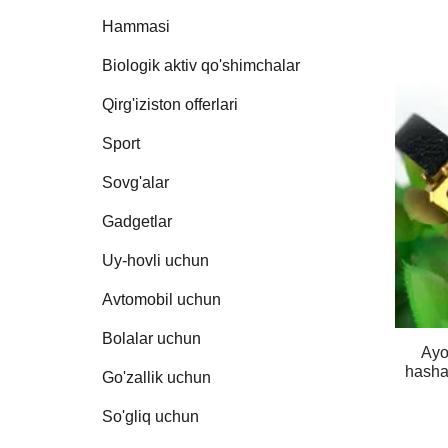
Hammasi
Biologik aktiv qo'shimchalar
Qirg'iziston offerlari
Sport
Sovg'alar
Gadgetlar
Uy-hovli uchun
Avtomobil uchun
Bolalar uchun
Ayo
hasham
Go'zallik uchun
So'gliq uchun