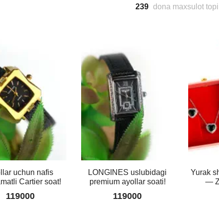
239
dona maxsulot topi
llar uchun nafis
LONGINES uslubidagi
Yurak sh
atli Cartier soat!
premium ayollar soati!
— Z
119000
119000