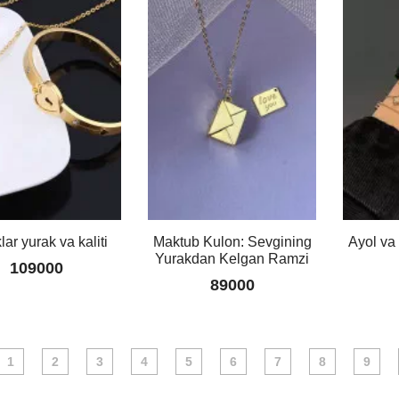
klar yurak va kaliti
Maktub Kulon: Sevgining
Ayol va 
Yurakdan Kelgan Ramzi
109000
89000
1
2
3
4
5
6
7
8
9