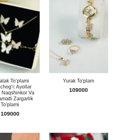
Uzum
Quruq
Sovun
99000
alak To‘plami
Yurak To'plam
chog‘i: Ayollar
109000
 Naqshinkor Va
matli Zargarlik
To'plami
109000