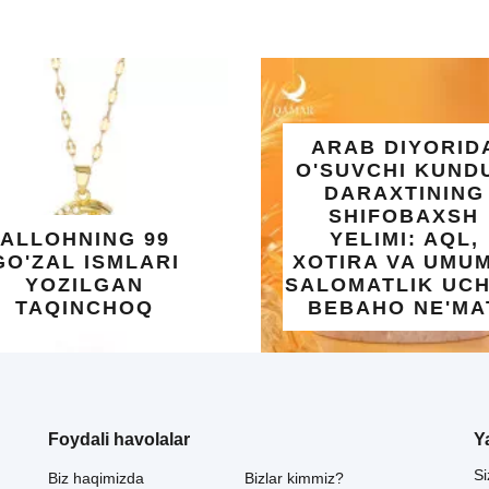
ARAB DIYORIDA
O'SUVCHI KUNDUR
DARAXTINING
SHIFOBAXSH
YELIMI: AQL,
XOTIRA VA UMUMIY
SALOMATLIK UCHUN
UMRA S
BEBAHO NE'MAT
UCHUN K
Foydali havolalar
Y
Si
Biz haqimizda
Bizlar kimmiz?