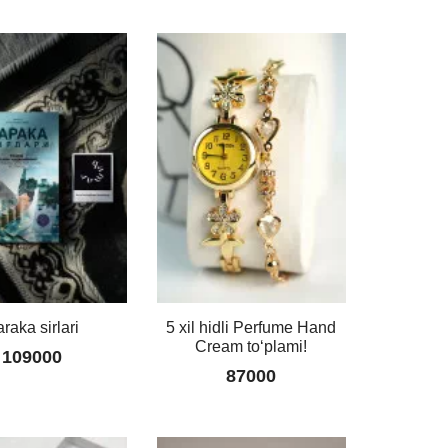
Yurak
Taqinchoqlar
To’plami
Tilla
Rang
raka sirlari
5 xil hidli Perfume Hand
99000
Cream to‘plami!
109000
87000
Jannatim
Onam
Brasleti