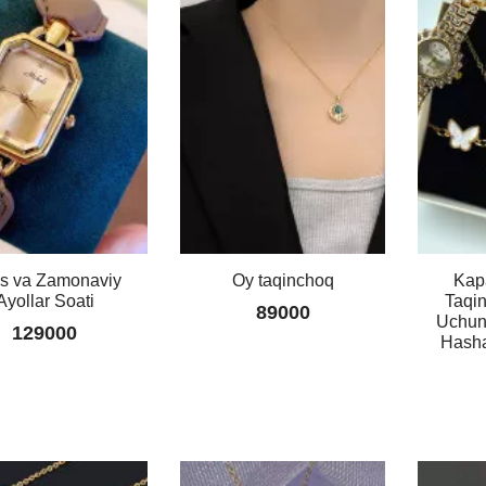
Mini
Antistress
Klaviatura
Keychain
⌨️✨
am
ar
49000
!
0
Yarim
Yurakli
Kulon
is va Zamonaviy
Oy taqinchoq
Kap
–
Ayollar Soati
Taqin
Sevgini
89000
Uchun
Bog'lovchi
129000
Hasha
Juftlik
Aksessuari
49000