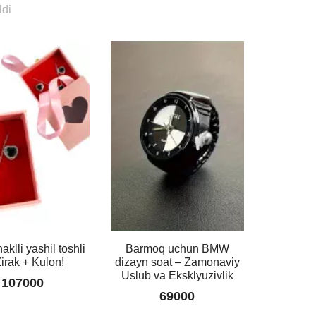
ldi
aklli yashil toshli
Barmoq uchun BMW
irak + Kulon!
dizayn soat – Zamonaviy
Uslub va Eksklyuzivlik
107000
69000