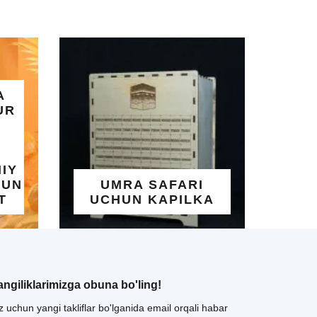
ALLOHNING 99
GO'ZAL ISMLARI
AFARI
YOZILGAN
APILKA
TAQINCHOQ
angiliklarimizga obuna bo'ling!
z uchun yangi takliflar bo'lganida email orqali habar