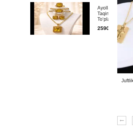
Ayollar
Taqinchoqlar
Toʻplami
259000
Juftli