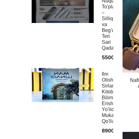
Nuqtalar
99000
To'plami
–
Silliq
va
Beg'ubor
Moviy
Teri
Topl
Sari
Ayoll
Qadam!
uchun
55000
9900
Ilm
Olish
Naf
Sirlari
Kitobi:
Bilimga
Erishish
Yo'lidagi
Mukammal
Qo'llanma
89000