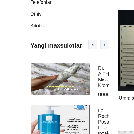
Telefonlar
Diniy
Kitoblar
Yangi maxsulotlar
Dr.
Fera
AlTHEA
Erkak
Misk
Parfu
Krem
6900
99000
Umra s
Charl
La
Tilbur
Roche-
Pillo
Posay
Talk
Effaclar
7990
tozalovchi