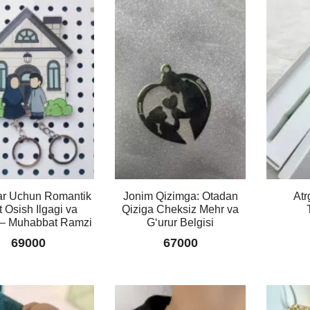
Marvaridli
89000
NEL
sion
ction
K10B
Holder
99000
n
0
Retinol
Facial
Mask
klar Uchun Romantik
Jonim Qizimga: Otadan
Atr
–
t Osish Ilgagi va
Qiziga Cheksiz Mehr va
terini
 – Muhabbat Ramzi
Gʻurur Belgisi
yangilaydi,
r)
69000
67000
silliqlaydi
va
0
tiniqlik
beradi!
69000