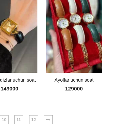
qizlar uchun soat
Ayollar uchun soat
149000
129000
10
11
12