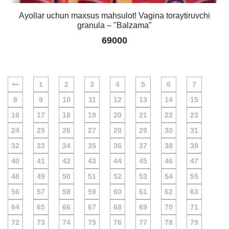
Ayollar uchun maxsus mahsulot! Vagina toraytiruvchi
granula – "Balzama"
69000
1
2
3
4
5
6
7
8
9
10
11
12
13
14
15
16
17
18
19
20
21
22
23
24
25
26
27
28
29
30
31
32
33
34
35
36
37
38
39
40
41
42
43
44
45
46
47
48
49
50
51
52
53
54
55
56
57
58
59
60
61
62
63
64
65
66
67
68
69
70
71
72
73
74
75
76
77
78
79