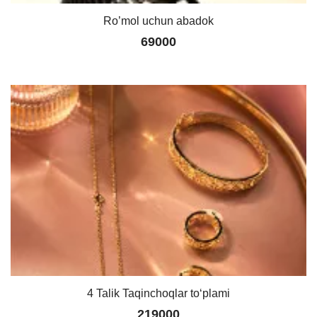
Ro’mol uchun abadok
69000
4 Talik Taqinchoqlar toʻplami
219000