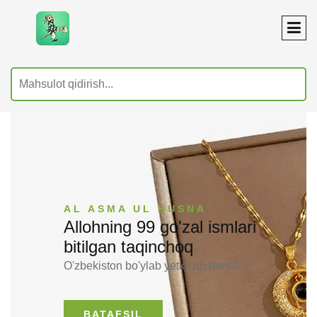
AL ASMA UL HUSNA
Allohning 99 go'zal ismlari
bitilgan taqinchoq
O'zbekiston bo'ylab yetkazib berish ✅
BATAFSIL