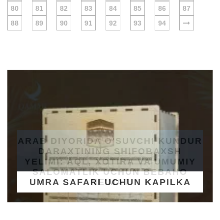
80
81
82
83
84
85
86
87
88
89
90
91
92
93
94
UMRA SAFARI UCHUN KAPILKA