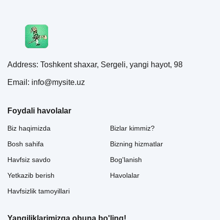
Address: Toshkent shaxar, Sergeli, yangi hayot, 98
Email: info@mysite.uz
Foydali havolalar
Biz haqimizda
Bizlar kimmiz?
Bosh sahifa
Bizning hizmatlar
Havfsiz savdo
Bog'lanish
Yetkazib berish
Havolalar
Havfsizlik tamoyillari
Yangiliklarimizga obuna bo'ling!