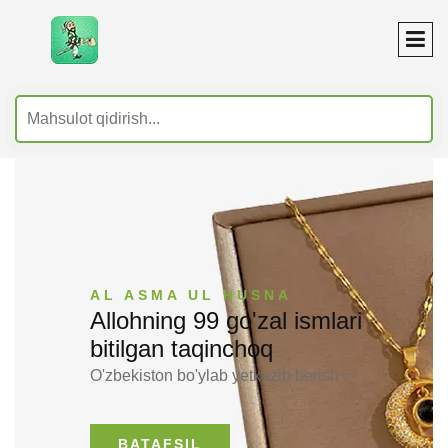
AL ASMA UL HUSNA
Allohning 99 go'zal ismlari
bitilgan taqinchoq
O'zbekiston bo'ylab yetkazib berish ✅
BATAFSIL