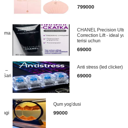
799000
CHANEL Precision Ultra
ma
Correction Lift - ideal yuz
terisi uchun
69000
Anti stress (led clicker)
69000
ri
Qum yog'dusi
99000
i