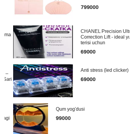
799000
CHANEL Precision Ultra
ma
Correction Lift - ideal yuz
terisi uchun
69000
Anti stress (led clicker)
69000
ri
Qum yog'dusi
99000
i