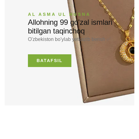
AL ASMA UL HUSNA
Allohning 99 go'zal ismlari
bitilgan taqinchoq
O'zbekiston bo'ylab yetkazib berish ✅
BATAFSIL