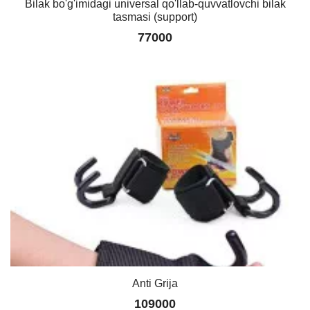
Bilak bo'g'imidagi universal qo'llab-quvvatlovchi bilak
tasmasi (support)
77000
Anti Grija
109000