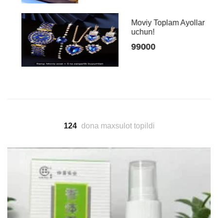
Moviy Toplam Ayollar
uchun!
99000
124
dona maxsulot topildi