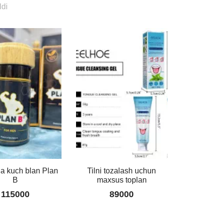
ldi
a kuch blan Plan
Tilni tozalash uchun
B
maxsus toplan
115000
89000