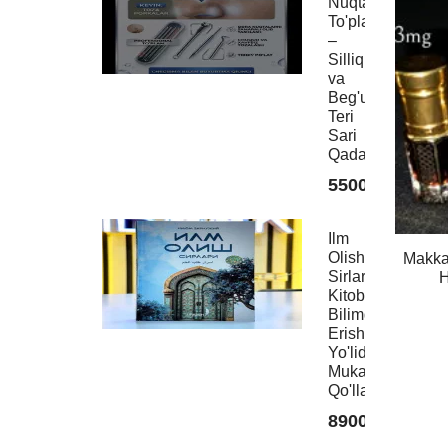
Nuqtalar
99000
To'plami
–
Silliq
va
Beg'ubor
Moviy
Teri
Topl
Sari
Ayoll
Qadam!
uchun
55000
9900
Ilm
Olish
Makka 
Sirlari
H
Kitobi:
Bilimga
Erishish
Yo'lidagi
Mukammal
Qo'llanma
89000