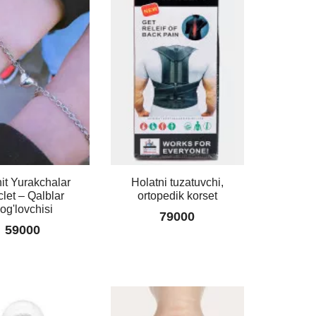
Uzum
Quruq
Sovun
99000
it Yurakchalar
Holatni tuzatuvchi,
clet – Qalblar
ortopedik korset
og'lovchisi
79000
59000