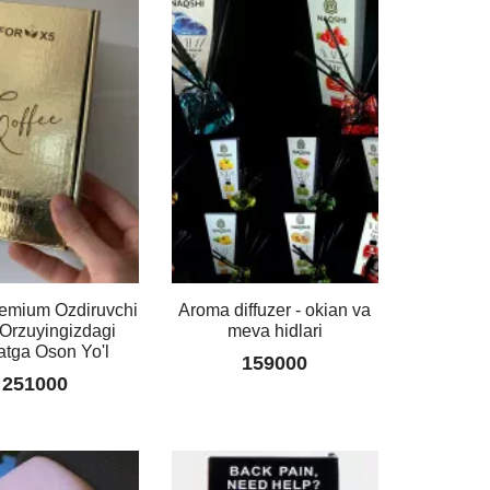
119000
Ota
qizim
Gul
karobka
bilan
129000
Pandora
Sovg'a
qutisi
remium Ozdiruvchi
Aroma diffuzer - okian va
bilan!
 Orzuyingizdagi
meva hidlari
139000
tga Oson Yo'l
159000
251000
Tongkat
99000