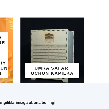
ALLOHNING 99
GO'ZAL ISMLARI
AFARI
YOZILGAN
KAPILKA
TAQINCHOQ
angiliklarimizga obuna bo'ling!