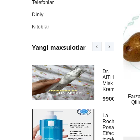
Telefonlar
Diniy
Kitoblar
Yangi maxsulotlar
Dr.
Fera
AlTHEA
Erkak
Misk
Parfu
Krem
6900
Farza
99000
Qil
Charl
La
Tilbur
Roche-
Pillo
Posay
Talk
Effaclar
7990
tozalovchi