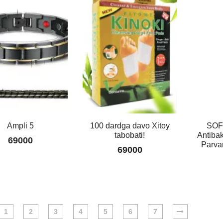
Ampli 5
100 dardga davo Xitoy
SOF
tabobati!
Antibak
69000
Parvar
69000
1
2
3
4
5
6
7