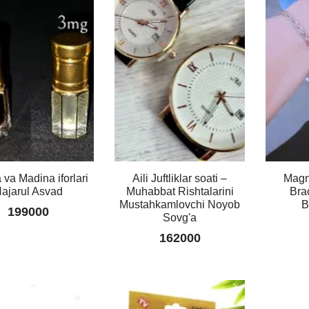
Mini
Antistress
Klaviatura
Keychain
⌨️✨
am
ar
49000
!
0
Yarim
Yurakli
Kulon
va Madina iforlari
Aili Juftliklar soati –
Magn
–
ajarul Asvad
Muhabbat Rishtalarini
Bra
Sevgini
Mustahkamlovchi Noyob
B
Bog'lovchi
199000
Sovg'a
Juftlik
Aksessuari
162000
49000