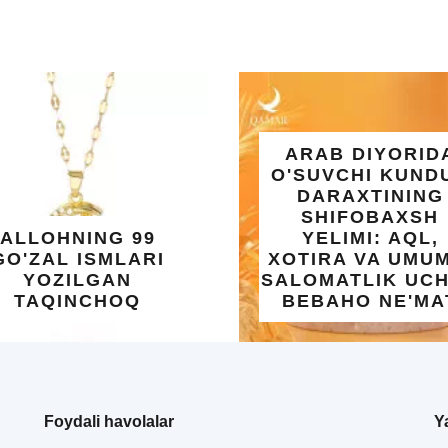
ARAB DIYORIDA
O'SUVCHI KUNDUR
DARAXTINING
SHIFOBAXSH
YELIMI: AQL,
XOTIRA VA UMUMIY
SALOMATLIK UCHUN
UMRA S
BEBAHO NE'MAT
UCHUN 
Foydali havolalar
Y