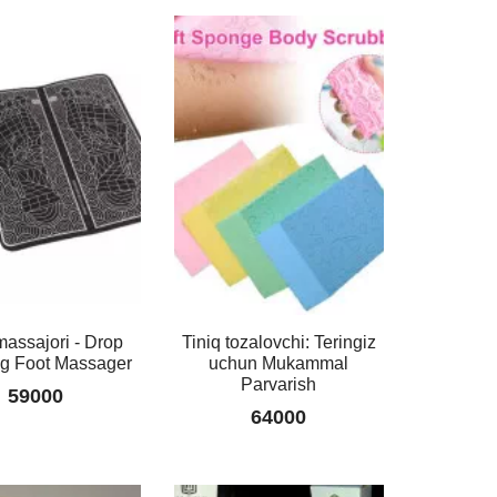
Yurak
Taqinchoqlar
To’plami
Tilla
Rang
assajori - Drop
Tiniq tozalovchi: Teringiz
ng Foot Massager
uchun Mukammal
99000
Parvarish
59000
64000
Jannatim
Onam
Brasleti