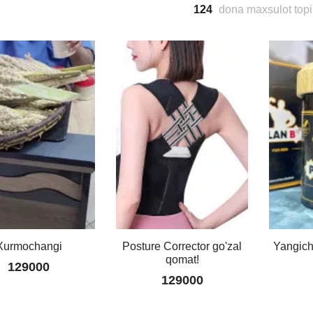
124
dona maxsulot topi
Xurmochangi
Posture Corrector go'zal
Yangich
qomat!
129000
129000