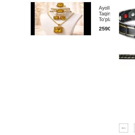
Ayollar
Taqinchoqlar
Toʻplami
259000