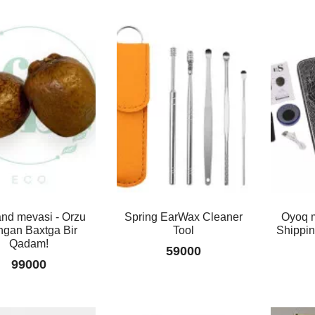
mon
Pheromone
lar
For
mi
Men:
Erkaklar
0
uchun
nd mevasi - Orzu
Spring EarWax Cleaner
Oyoq m
Jilvali
ingan Baxtga Bir
Tool
Shippi
Parfyum
Qadam!
59000
otte
77000
99000
y
w
Zamonaviy
00
Marjon