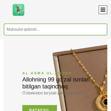
AL ASMA UL HUSNA
Allohning 99 go'zal ismlari
bitilgan taqinchoq
O'zbekiston bo'ylab yetkazib berish ✅
BATAFSIL