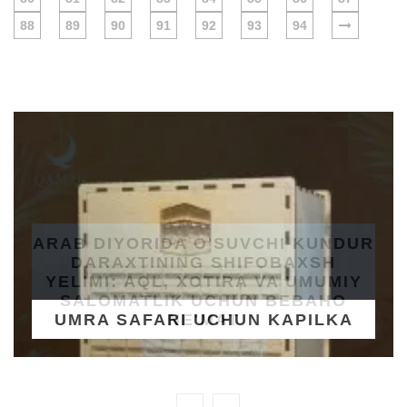
88
89
90
91
92
93
94
UMRA SAFARI UCHUN KAPILKA