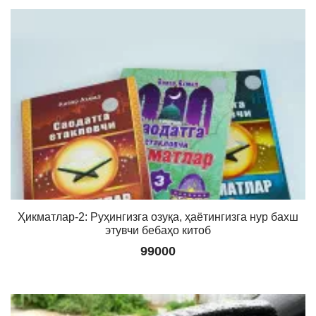
Ҳикматлар-2: Руҳингизга озуқа, ҳаётингизга нур бахш
этувчи бебаҳо китоб
99000