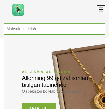
AL ASMA UL HUSNA
Allohning 99 go'zal ismlari
bitilgan taqinchoq
O'zbekiston bo'ylab yetkazib berish ✅
BATAFSIL