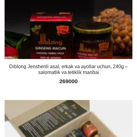
Diblong Jenshenli asal, erkak va ayollar uchun, 240g –
salomatlik va tetiklik manbai
269000