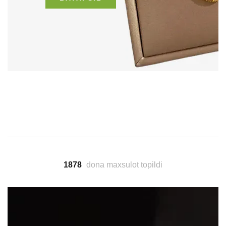
1878
dona maxsulot topildi