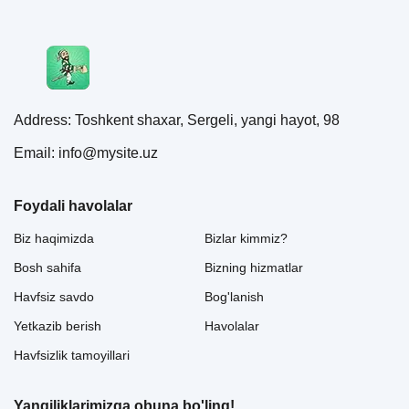
Address: Toshkent shaxar, Sergeli, yangi hayot, 98
Email: info@mysite.uz
Foydali havolalar
Biz haqimizda
Bizlar kimmiz?
Bosh sahifa
Bizning hizmatlar
Havfsiz savdo
Bog'lanish
Yetkazib berish
Havolalar
Havfsizlik tamoyillari
Yangiliklarimizga obuna bo'ling!