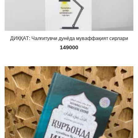
ДИҚҚАТ: Чалғитувчи дунёда муваффақият сирлари
149000