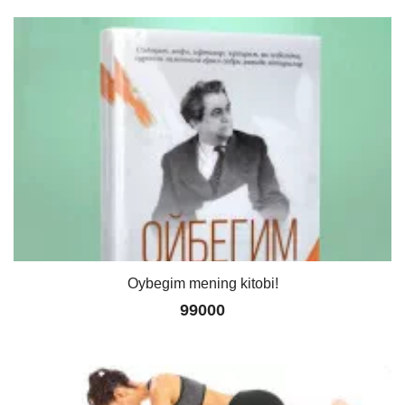
Oybegim mening kitobi!
99000