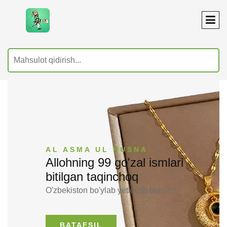
AL ASMA UL HUSNA
Allohning 99 go'zal ismlari
bitilgan taqinchoq
O'zbekiston bo'ylab yetkazib berish ✅
BATAFSIL