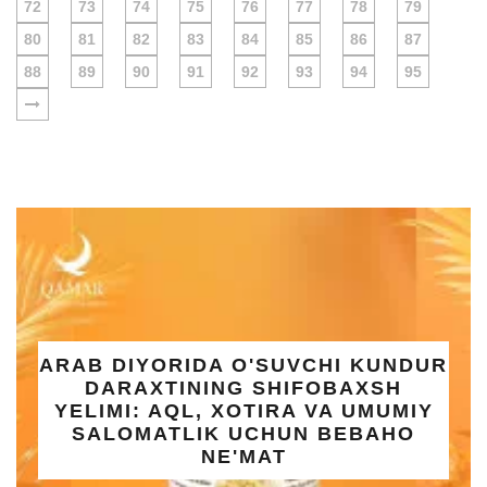
72
73
74
75
76
77
78
79
80
81
82
83
84
85
86
87
88
89
90
91
92
93
94
95
UMRA SAFARI UCHUN KAPILKA