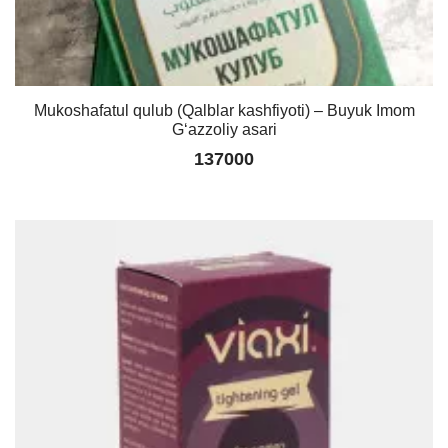
Mukoshafatul qulub (Qalblar kashfiyoti) – Buyuk Imom
Gʻazzoliy asari
137000