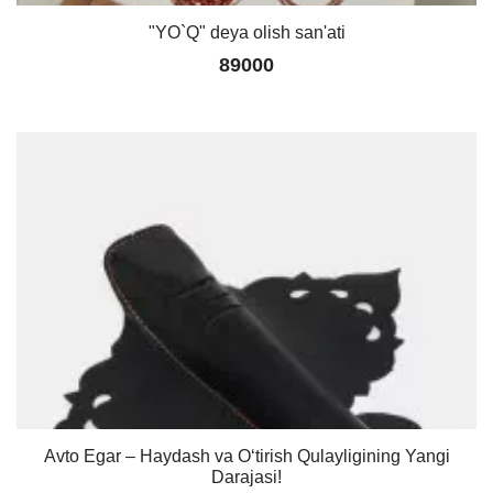
"YO`Q" deya olish san'ati
89000
Avto Egar – Haydash va Oʻtirish Qulayligining Yangi
Darajasi!