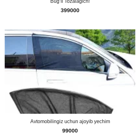
Bug‘li Tozalagich!
399000
Avtomobilingiz uchun ajoyib yechim
99000