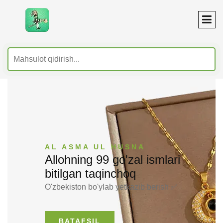
AL ASMA UL HUSNA
Allohning 99 go'zal ismlari
bitilgan taqinchoq
O'zbekiston bo'ylab yetkazib berish ✅
BATAFSIL