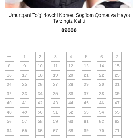
Umurtqani To'g'irlovchi Korset: Sog'lom Qomat va Hayot
Tarzingiz Kaliti
89000
1
2
3
4
5
6
7
8
9
10
11
12
13
14
15
16
17
18
19
20
21
22
23
24
25
26
27
28
29
30
31
32
33
34
35
36
37
38
39
40
41
42
43
44
45
46
47
48
49
50
51
52
53
54
55
56
57
58
59
60
61
62
63
64
65
66
67
68
69
70
71