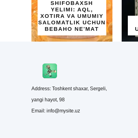
AXSH
 AQL,
 UMUMIY
K UCHUN
UMRA SAFARI
NE'MAT
UCHUN KAPILKA
Address: Toshkent shaxar, Sergeli,
yangi hayot, 98
Email: info@mysite.uz