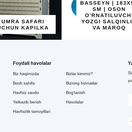
BASSEYN | 183X51
SM | OSON
ALLOHNIN
O'RNATILUVCHI
GO'ZAL ISM
YOZGI SALQINLIK
YOZILG
VA MAROQ
TAQINCH
Foydali havolalar
Y
Si
Biz haqimizda
Bizlar kimmiz?
y
Bosh sahifa
Bizning hizmatlar
Havfsiz savdo
Bog'lanish
Yetkazib berish
Havolalar
Havfsizlik tamoyillari