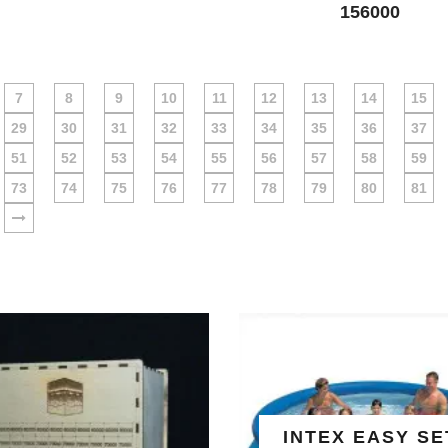
156000
7
8
9
10
11
12
13
14
15
29
30
31
32
33
34
35
36
37
51
52
53
54
55
56
57
58
59
73
74
75
76
77
78
79
80
81
INTEX EASY SET