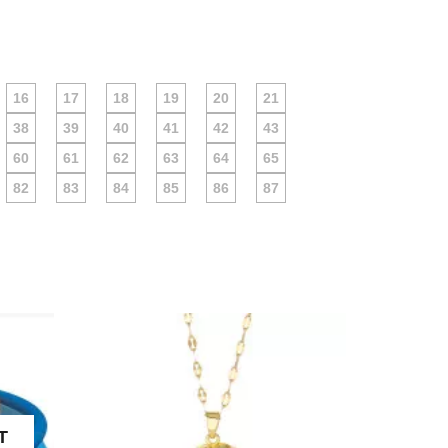
16
17
18
19
20
21
38
39
40
41
42
43
60
61
62
63
64
65
82
83
84
85
86
87
ARAB DIYORIDA
O'SUVCHI KUNDUR
DARAXTINING