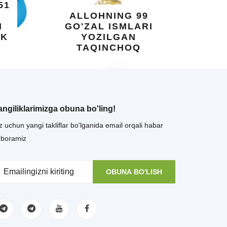
SHIFOBAXSH
G 99
YELIMI: AQL,
LARI
XOTIRA VA UMUMIY
AN
SALOMATLIK UCHUN
OQ
BEBAHO NE'MAT
angiliklarimizga obuna bo'ling!
z uchun yangi takliflar bo'lganida email orqali habar
uboramiz
OBUNA BO'LISH