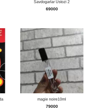
Savdogarlar Ustozi 2
69000
da
magie noire10ml
79000