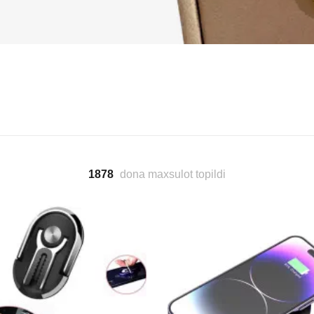
1878
dona maxsulot topildi